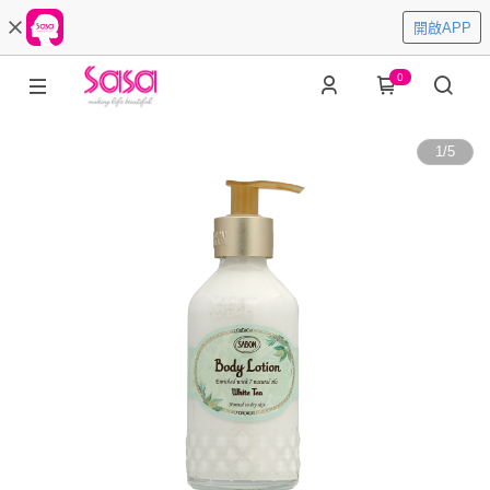
開啟APP
0
1
/
5