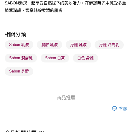
SABON邀您一起享受自然賦予的美妙活力，在靜謐時光中感受多重
植萃潤護，奢享絲般柔滑的肌膚。
送貨方式
順豐自助櫃 - 確認發貨後1-3個工作天送達
每筆HK$65.00，滿HK$300.00或以上免運費
相關分類
順豐站及營業點 - 確認發貨後1-3個工作天送達
Sabon 乳液
潤膚 乳液
身體 乳液
身體 潤膚乳
每筆HK$65.00，滿HK$300.00或以上免運費
Sabon 潤膚乳
Sabon 白茶
白色 身體
確認發貨後1-3 工作天送達，訂單將隨機分配至SF順豐速運或京東
物流公司進行物流配送
Sabon 身體
每筆HK$65.00，滿HK$300.00或以上免運費
(香港門市) 只顯示可選門市。確認發貨後2-5個工作天到店，3天內
取。逾期會取消訂單，並不會安排重寄
商品推薦
每筆HK$20.00，滿HK$100.00或以上免運費
客服
(澳門門市) 只顯示可選門市。確認發貨後2-5個工作天到店，3天內
取。逾期會取消訂單，並不會安排重寄
每筆HK$20.00，滿HK$100.00或以上免運費