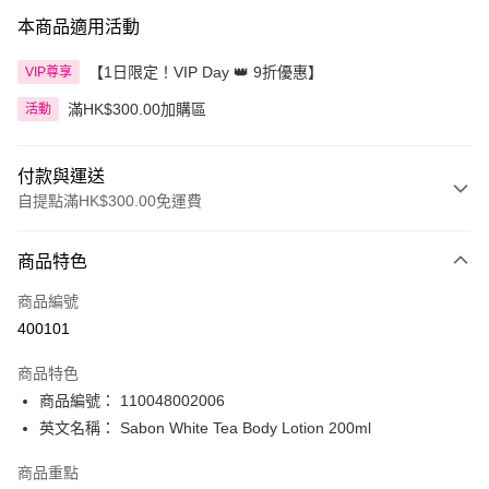
本商品適用活動
【1日限定！VIP Day 👑 9折優惠】
VIP尊享
滿HK$300.00加購區
活動
付款與運送
自提點滿HK$300.00免運費
付款方式
商品特色
信用卡
商品編號
Apple Pay
400101
AlipayHK
商品特色
PayMe
商品編號： 110048002006
英文名稱： Sabon White Tea Body Lotion 200ml
WeChat Pay
商品重點
BoC Pay