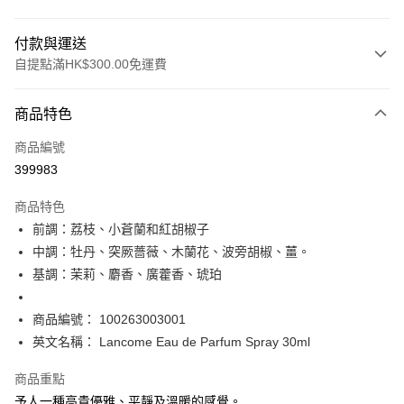
付款與運送
自提點滿HK$300.00免運費
付款方式
商品特色
信用卡
商品編號
Apple Pay
399983
AlipayHK
商品特色
PayMe
前調：荔枝、小蒼蘭和紅胡椒子
中調：牡丹、突厥薔薇、木蘭花、波旁胡椒、薑。
WeChat Pay
基調：茉莉、麝香、廣藿香、琥珀
BoC Pay
商品編號： 100263003001
送貨方式
英文名稱： Lancome Eau de Parfum Spray 30ml
順豐自助櫃 - 確認發貨後1-3個工作天送達
商品重點
每筆HK$65.00，滿HK$300.00或以上免運費
予人一種高貴優雅、平靜及溫暖的感覺。