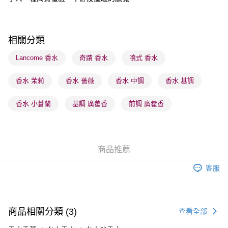
順豐站及營業點 - 確認發貨後1-3個工作天送達
每筆HK$65.00，滿HK$300.00或以上免運費
相關分類
確認發貨後1-3 工作天送達，訂單將隨機分配至SF順豐速運或京東
物流公司進行物流配送
Lancome 香水
奇蹟 香水
噴式 香水
每筆HK$65.00，滿HK$300.00或以上免運費
香水 茉莉
香水 薔薇
香水 中調
香水 基調
(香港門市) 只顯示可選門市。確認發貨後2-5個工作天到店，3天內
取。逾期會取消訂單，並不會安排重寄
香水 小蒼蘭
基調 廣藿香
前調 廣藿香
每筆HK$20.00，滿HK$100.00或以上免運費
(澳門門市) 只顯示可選門市。確認發貨後2-5個工作天到店，3天內
取。逾期會取消訂單，並不會安排重寄
商品推薦
每筆HK$20.00，滿HK$100.00或以上免運費
客服
商品相關分類 (3)
查看全部