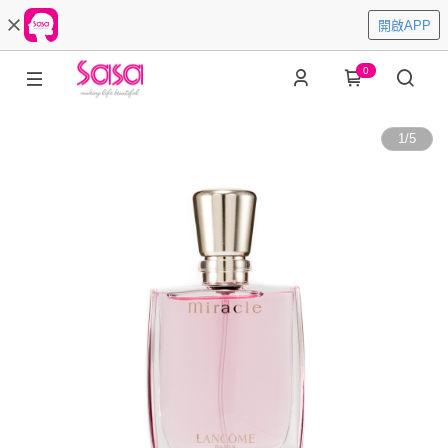
開啟APP
0
1
/
5