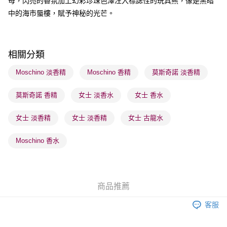
母，閃亮的香氛加上幻彩珍珠色澤注入標誌性的玩具熊，像是黑暗
送貨方式
中的海市蜃樓，賦予神秘的光芒。
順豐自助櫃 - 確認發貨後1-3個工作天送達
每筆HK$65.00，滿HK$300.00或以上免運費
順豐站及營業點 - 確認發貨後1-3個工作天送達
相關分類
每筆HK$65.00，滿HK$300.00或以上免運費
Moschino 淡香精
Moschino 香精
莫斯奇諾 淡香精
確認發貨後1-3 工作天送達，訂單將隨機分配至SF順豐速運或京東
莫斯奇諾 香精
女士 淡香水
女士 香水
物流公司進行物流配送
每筆HK$65.00，滿HK$300.00或以上免運費
女士 淡香精
女士 淡香精
女士 古龍水
(香港門市) 只顯示可選門市。確認發貨後2-5個工作天到店，3天內
取。逾期會取消訂單，並不會安排重寄
Moschino 香水
每筆HK$20.00，滿HK$100.00或以上免運費
(澳門門市) 只顯示可選門市。確認發貨後2-5個工作天到店，3天內
取。逾期會取消訂單，並不會安排重寄
商品推薦
每筆HK$20.00，滿HK$100.00或以上免運費
客服
澳門地區配送 - 確認發貨後1-4個工作天送達
運費表