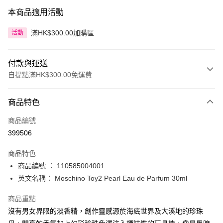
本商品適用活動
滿HK$300.00加購區
活動
付款與運送
自提點滿HK$300.00免運費
付款方式
商品特色
信用卡
商品編號
Apple Pay
399506
AlipayHK
商品特色
PayMe
商品編號 ： 110585004001
英文名稱： Moschino Toy2 Pearl Eau de Parfum 30ml
WeChat Pay
商品重點
BoC Pay
沒有男女界限的淡香精，創作靈感源於海底世界及大溪地的珍珠