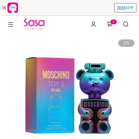
開啟APP
0
1
/
5