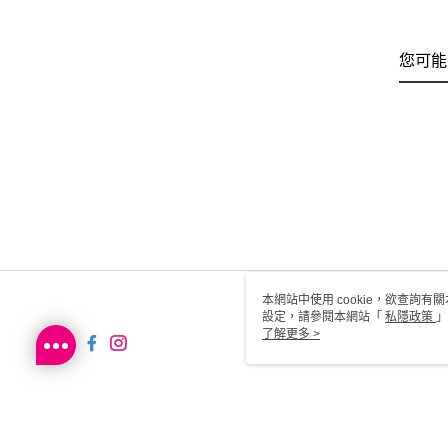
您可能
本網站中使用 cookie，欲查詢有關
設定，請參閱本網站「
私隱政策
」
用 cookie。
了解更多 >