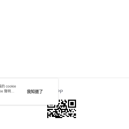
送 - 確認發貨後1-4個工作天送達
運費表
 cookie
e 聲明使
我知道了
官方APP