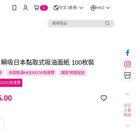
0
中文 (香港)
HKD
na 瞬吸日本黏取式吸油面紙 100枚裝
享
自提點滿HK$300.00免運費
國家/地區配送
$300免運費
.00
前往
人氣
商品