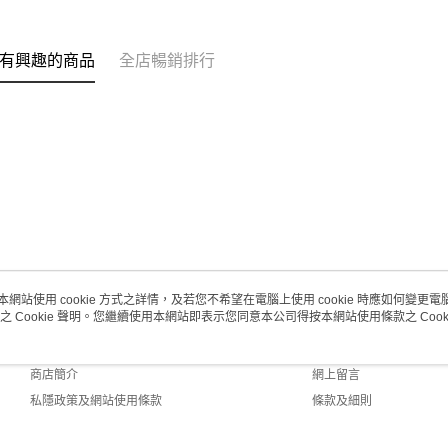
澳門地區配
有興趣的商品
全店暢銷排行
本網站使用 cookie 方式之詳情，及若您不希望在電腦上使用 cookie 時應如何變更電腦的
之 Cookie 聲明。您繼續使用本網站即表示您同意本公司得按本網站使用條款之 Cooki
關於我們
客戶服務
品牌故事
購物說明
商店簡介
網上留言
私隱政策及網站使用條款
條款及細則
聯絡我們