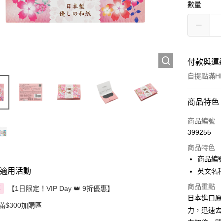
數量
付款與運
自提點滿HK
付款方式
商品特色
信用卡
商品編號
399255
Apple Pay
商品特色
AlipayHK
商品編號 
適用活動
英文名稱： 
PayMe
商品重點
【1日限定！VIP Day 👑 9折優惠】
享
WeChat P
日本進口
滿$300加購區
力，迅速
BoC Pay