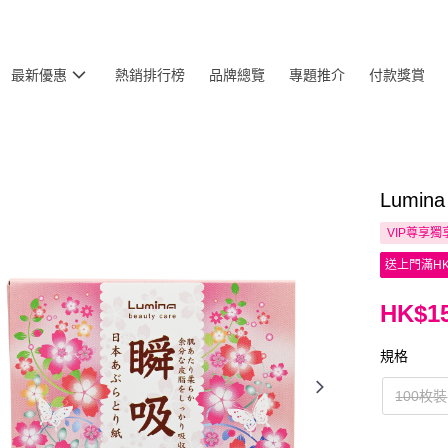
最新優惠
熱銷排行榜
品牌總覽
專題推介
付款獎賞
Lumi
VIP尊享
獨
送上門滿HK
HK$15
規格
100枚裝