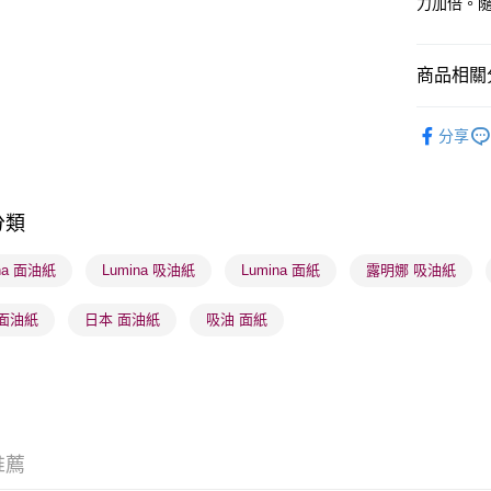
力加倍。
送貨方式
商品相關分
順豐自助櫃
儀器工具
每筆HK$6
分享
順豐站及營
每筆HK$6
分類
確認發貨後
物流公司
ina 面油紙
Lumina 吸油紙
Lumina 面紙
露明娜 吸油紙
每筆HK$6
 面油紙
日本 面油紙
吸油 面紙
(香港門市
取。逾期
每筆HK$2
(澳門門市
取。逾期
推薦
每筆HK$2