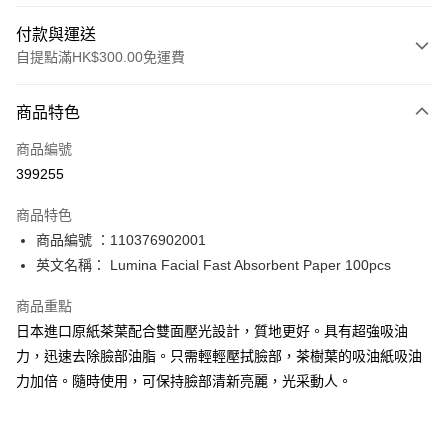
付款與運送
自提點滿HK$300.00免運費
付款方式
商品特色
信用卡
商品編號
Apple Pay
399255
AlipayHK
商品特色
PayMe
商品編號 ：110376902001
英文名稱： Lumina Facial Fast Absorbent Paper 100pcs
WeChat Pay
商品重點
BoC Pay
日本進口原紙茶葉配合雙面壓光設計，質地更好。具有超強吸油
力，迅速去除臉部油脂。只需輕輕壓拭臉部，茶樹葉的吸油紙吸油
送貨方式
力加倍。隨時使用，可保持臉部清新亮麗，光采動人。
順豐自助櫃 - 確認發貨後1-3個工作天送達
每筆HK$65.00，滿HK$300.00或以上免運費