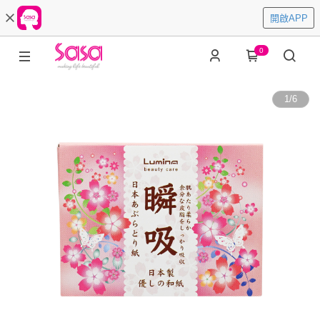
開啟APP
0
1
/
6