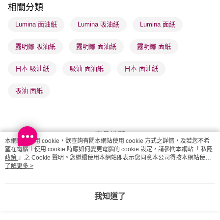
順豐站及營業點 - 確認發貨後1-3個工作天送達
相關分類
每筆HK$65.00，滿HK$300.00或以上免運費
Lumina 面油紙
Lumina 吸油紙
Lumina 面紙
確認發貨後1-3 工作天送達，訂單將隨機分配至SF順豐速運或京東
露明娜 吸油紙
露明娜 面油紙
露明娜 面紙
物流公司進行物流配送
每筆HK$65.00，滿HK$300.00或以上免運費
日本 吸油紙
吸油 面油紙
日本 面油紙
(香港門市) 只顯示可選門市。確認發貨後2-5個工作天到店，3天內
取。逾期會取消訂單，並不會安排重寄
吸油 面紙
每筆HK$20.00，滿HK$100.00或以上免運費
(澳門門市) 只顯示可選門市。確認發貨後2-5個工作天到店，3天內
取。逾期會取消訂單，並不會安排重寄
商品推薦
本網站中使用 cookie，欲查詢有關本網站使用 cookie 方式之詳情，及若您不希
每筆HK$20.00，滿HK$100.00或以上免運費
望在電腦上使用 cookie 時應如何變更電腦的 cookie 設定，請參閱本網站「
私隱
客服
政策
」之 Cookie 聲明。您繼續使用本網站即表示您同意本公司得按本網站使用
澳門地區配送 - 確認發貨後1-4個工作天送達
運費表
條款之 Cookie 聲明使用 cookie。
了解更多 >
商品相關分類 (1)
我知道了
儀器工具
美容工具
面油紙