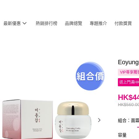
最新優惠
熱銷排行榜
品牌總覽
專題推介
付款獎賞
Eoyu
VIP尊享
獨
送上門滿HK
HK$44
HK$560.0
組合：面霜
容量