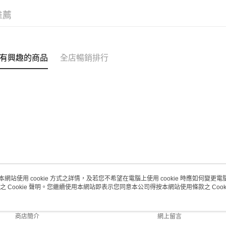
(澳門門市
推薦
取。逾期
每筆HK$2
澳門地區配
有興趣的商品
全店暢銷排行
本網站使用 cookie 方式之詳情，及若您不希望在電腦上使用 cookie 時應如何變更電腦的
之 Cookie 聲明。您繼續使用本網站即表示您同意本公司得按本網站使用條款之 Cooki
關於我們
客戶服務
品牌故事
購物說明
商店簡介
網上留言