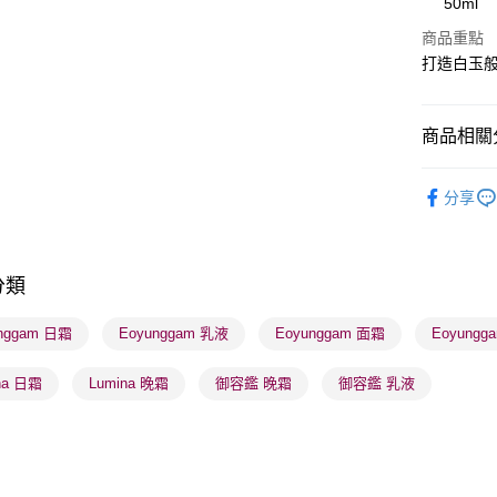
50ml
(最多送8件)
WeChat P
商品重點
打造白玉
BoC Pay
商品相關分
送貨方式
順豐自助櫃
護膚保養
分享
每筆HK$6
護膚保養
順豐站及營
莎莎獨家
每筆HK$6
分類
莎莎獨家
確認發貨後
莎莎獨家
nggam 日霜
Eoyunggam 乳液
Eoyunggam 面霜
Eoyungg
物流公司
莎莎獨家
每筆HK$6
na 日霜
Lumina 晚霜
御容鑑 晚霜
御容鑑 乳液
(香港門市
取。逾期
每筆HK$2