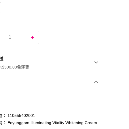
送
$300.00免運費
 110555402001
Eoyunggam Illuminating Vitality Whitening Cream