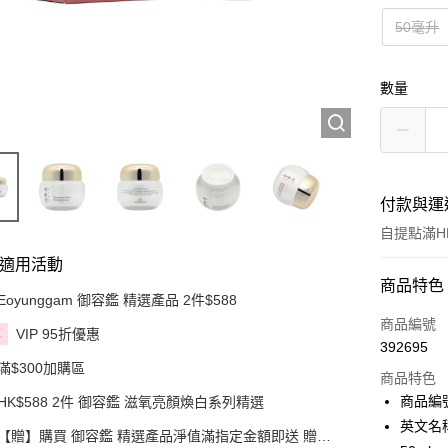
50毫升
數量
付款與運
自提點滿HK
適用活動
付款方式
商品特色
Eoyunggam 御容鑑 精選產品 2件$588
信用卡
商品編號
VIP 95折優惠
享
392695
Apple Pay
滿$300加購區
商品特色
AlipayHK
商品編號：
HK$588 2件 御容鑑 滋氧亮顏煥白系列精選
英文名稱： 
PayMe
【贈】購買 御容鑑 精選產品淨值滿指定金額即送 贈品