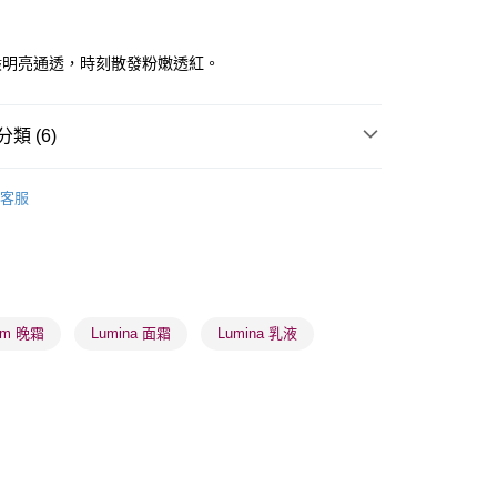
ay
般明亮通透，時刻散發粉嫩透紅。
類 (6)
 - 確認發貨後1-3個工作天送達
乳液/面霜
面霜
日霜
客服
5.00，滿HK$300.00或以上免運費
乳液/面霜
面霜
晚霜
業點 - 確認發貨後1-3個工作天送達
品牌✨
韓系品牌
御容鑑
5.00，滿HK$300.00或以上免運費
品牌✨
最新上線
1-3 工作天送達，訂單將隨機分配至SF順豐速運或京東
品牌✨
全部產品
am 晚霜
Lumina 面霜
Lumina 乳液
進行物流配送
品牌✨
韓系品牌
全部產品
5.00，滿HK$300.00或以上免運費
) 只顯示可選門市。確認發貨後2-5個工作天到店，3天內
會取消訂單，並不會安排重寄
0.00，滿HK$100.00或以上免運費