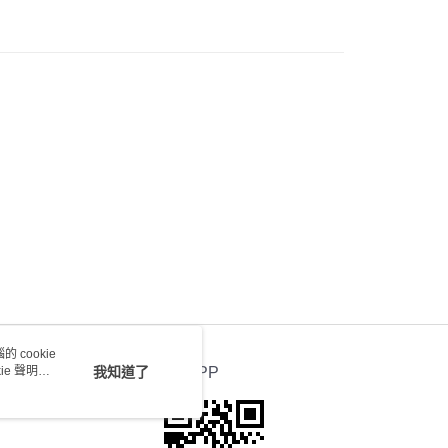
) 只顯示可選門市。確認發貨後2-5個工作天到店，3天內
會取消訂單，並不會安排重寄
0.00，滿HK$100.00或以上免運費
送 - 確認發貨後1-4個工作天送達
運費表
 cookie
e 聲明使
我知道了
官方APP