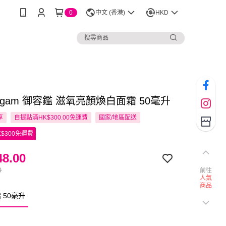
0
中文 (香港)
HKD
nggam 御容鑑 滋氧亮顏煥白面霜 50毫升
享
自提點滿HK$300.00免運費
國家/地區配送
$300免運費
8.00
0
前往
人氣
商品
 50毫升