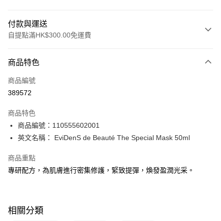
付款與運送
自提點滿HK$300.00免運費
付款方式
商品特色
信用卡
商品編號
Apple Pay
389572
AlipayHK
商品特色
PayMe
商品編號：110555602001
英文名稱： EviDenS de Beauté The Special Mask 50ml
WeChat Pay
商品重點
BoC Pay
專研配方，為肌膚進行密集修護，緊致提彈，煥發盈潤光采。
送貨方式
順豐自助櫃 - 確認發貨後1-3個工作天送達
相關分類
每筆HK$65.00，滿HK$300.00或以上免運費