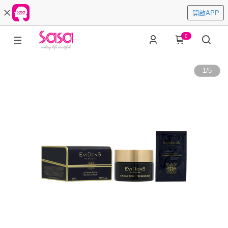
開啟APP
0
1
/
5