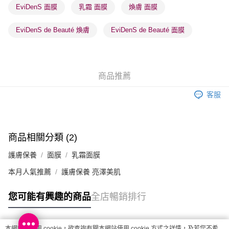
EviDenS 面膜
乳霜 面膜
煥膚 面膜
順豐站及營業點 - 確認發貨後1-3個工作天送達
每筆HK$65.00，滿HK$300.00或以上免運費
EviDenS de Beauté 煥膚
EviDenS de Beauté 面膜
確認發貨後1-3 工作天送達，訂單將隨機分配至SF順豐速運或京東
物流公司進行物流配送
每筆HK$65.00，滿HK$300.00或以上免運費
商品推薦
(香港門市) 只顯示可選門市。確認發貨後2-5個工作天到店，3天內
客服
取。逾期會取消訂單，並不會安排重寄
每筆HK$20.00，滿HK$100.00或以上免運費
(澳門門市) 只顯示可選門市。確認發貨後2-5個工作天到店，3天內
商品相關分類 (2)
取。逾期會取消訂單，並不會安排重寄
護膚保養
面膜
乳霜面膜
每筆HK$20.00，滿HK$100.00或以上免運費
本月人氣推薦
護膚保養 亮澤美肌
澳門地區配送 - 確認發貨後1-4個工作天送達
運費表
您可能有興趣的商品
全店暢銷排行
本網站中使用 cookie，欲查詢有關本網站使用 cookie 方式之詳情，及若您不希