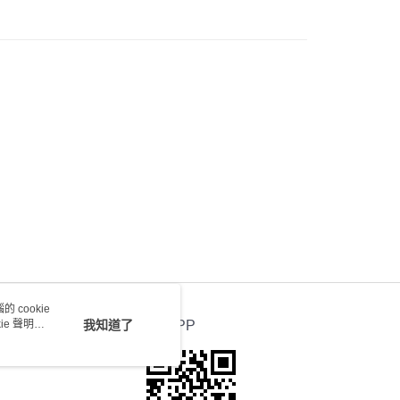
會取消訂單，並不會安排重寄
0.00，滿HK$100.00或以上免運費
送 - 確認發貨後1-4個工作天送達
運費表
 cookie
e 聲明使
我知道了
官方APP