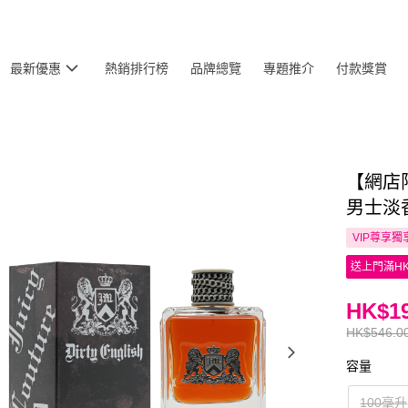
最新優惠
熱銷排行榜
品牌總覽
專題推介
付款獎賞
【網店限定】
男士淡香
VIP尊享
獨
送上門滿HK
HK$19
HK$546.0
容量
100毫升