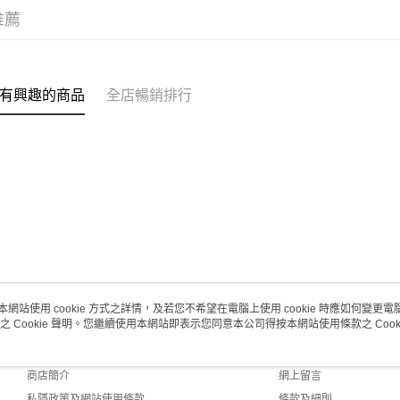
取。逾期
推薦
每筆HK$2
澳門地區配
有興趣的商品
全店暢銷排行
本網站使用 cookie 方式之詳情，及若您不希望在電腦上使用 cookie 時應如何變更電腦的
之 Cookie 聲明。您繼續使用本網站即表示您同意本公司得按本網站使用條款之 Cooki
關於我們
客戶服務
品牌故事
購物說明
商店簡介
網上留言
私隱政策及網站使用條款
條款及細則