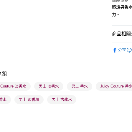
商品重點
髒話男香
BoC Pay
力。
送貨方式
商品相關分
順豐自助櫃
香水香薰
每筆HK$6
分享
網店限定
順豐站及營
每筆HK$6
莎莎獨家
分類
香水香薰
確認發貨後
物流公司
本月人氣
y Couture 淡香水
男士 淡香水
男士 香水
Juicy Couture 香
每筆HK$6
香水
男士 淡香精
男士 古龍水
(香港門市
取。逾期
每筆HK$2
(澳門門市