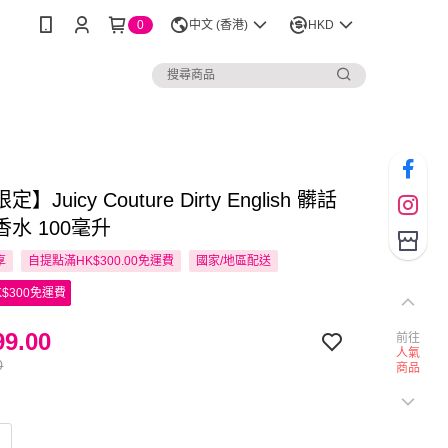
0
中文 (香港)
HKD
Juicy Couture Dirty English 髒話
水 100毫升
享
自提點滿HK$300.00免運費
國家/地區配送
$300免運費
9.00
前往
人氣
0
商品