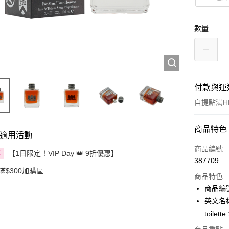
數量
付款與運
自提點滿HK
付款方式
商品特色
適用活動
信用卡
商品編號
【1日限定！VIP Day 👑 9折優惠】
享
387709
Apple Pay
滿$300加購區
商品特色
AlipayHK
商品編號
英文名稱： 
PayMe
toilett
WeChat P