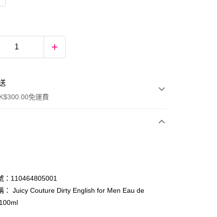
送
$300.00免運費
：110464805001
Juicy Couture Dirty English for Men Eau de
e 100ml
ay