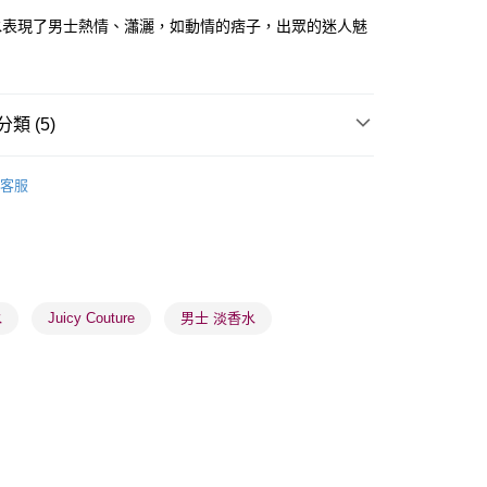
水表現了男士熱情、瀟灑，如動情的痞子，出眾的迷人魅
類 (5)
 - 確認發貨後1-3個工作天送達
男士香水
男士淡香水
5.00，滿HK$300.00或以上免運費
客服
業點 - 確認發貨後1-3個工作天送達
5.00，滿HK$300.00或以上免運費
品牌✨
美國品牌
Juicy Couture
🌸人氣推薦🌸
淡香水
1-3 工作天送達，訂單將隨機分配至SF順豐速運或京東
進行物流配送
推薦
清新香氣 魅力香水
水
Juicy Couture
男士 淡香水
5.00，滿HK$300.00或以上免運費
) 只顯示可選門市。確認發貨後2-5個工作天到店，3天內
會取消訂單，並不會安排重寄
0.00，滿HK$100.00或以上免運費
) 只顯示可選門市。確認發貨後2-5個工作天到店，3天內