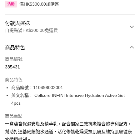
滿HK$300.00加購區
活動
付款與運送
自提點滿HK$300.00免運費
付款方式
商品特色
信用卡
商品編號
Apple Pay
385431
AlipayHK
商品特色
PayMe
商品編號：110498002001
英文名稱： Cellcore INFINI Intensive Hydration Active Set
WeChat Pay
4pcs
BoC Pay
商品重點
一盒蘊含保濕安瓶及精華乳，配合獨家三效抗老複合體專利配方，
送貨方式
幫助打通基底細胞水通道，活化修護乾燥受損肌膚及維持肌膚健康
順豐自助櫃 - 確認發貨後1-3個工作天送達
水循環機制。