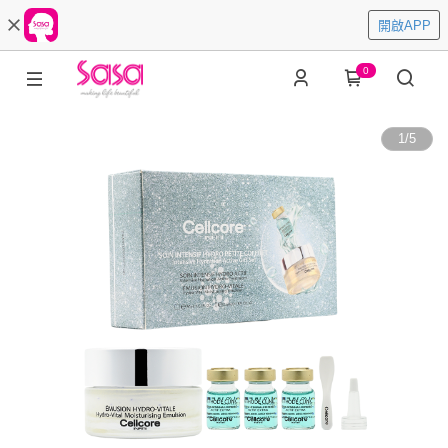
開啟APP
0
1
/
5