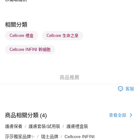
每筆HK$65.00，滿HK$300.00或以上免運費
順豐站及營業點 - 確認發貨後1-3個工作天送達
每筆HK$65.00，滿HK$300.00或以上免運費
相關分類
確認發貨後1-3 工作天送達，訂單將隨機分配至SF順豐速運或京東
Cellcore 禮盒
Cellcore 生命之泉
物流公司進行物流配送
Cellcore INFINI 幹細胞
每筆HK$65.00，滿HK$300.00或以上免運費
(香港門市) 只顯示可選門市。確認發貨後2-5個工作天到店，3天內
取。逾期會取消訂單，並不會安排重寄
商品推薦
每筆HK$20.00，滿HK$100.00或以上免運費
客服
(澳門門市) 只顯示可選門市。確認發貨後2-5個工作天到店，3天內
取。逾期會取消訂單，並不會安排重寄
每筆HK$20.00，滿HK$100.00或以上免運費
商品相關分類 (4)
查看全部
澳門地區配送 - 確認發貨後1-4個工作天送達
運費表
護膚保養
護膚套裝/試用裝
護膚禮盒裝
莎莎獨家品牌✨
瑞士品牌
Cellcore INFINI