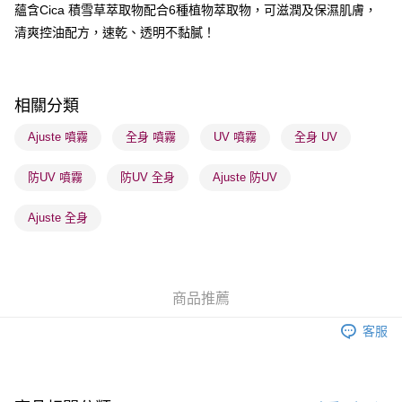
蘊含Cica 積雪草萃取物配合6種植物萃取物，可滋潤及保濕肌膚，
BoC Pay
清爽控油配方，速乾、透明不黏膩！
送貨方式
順豐自助櫃 - 確認發貨後1-3個工作天送達
相關分類
每筆HK$65.00，滿HK$300.00或以上免運費
Ajuste 噴霧
全身 噴霧
UV 噴霧
全身 UV
順豐站及營業點 - 確認發貨後1-3個工作天送達
每筆HK$65.00，滿HK$300.00或以上免運費
防UV 噴霧
防UV 全身
Ajuste 防UV
確認發貨後1-3 工作天送達，訂單將隨機分配至SF順豐速運或京東
Ajuste 全身
物流公司進行物流配送
每筆HK$65.00，滿HK$300.00或以上免運費
(香港門市) 只顯示可選門市。確認發貨後2-5個工作天到店，3天內
商品推薦
取。逾期會取消訂單，並不會安排重寄
每筆HK$20.00，滿HK$100.00或以上免運費
客服
(澳門門市) 只顯示可選門市。確認發貨後2-5個工作天到店，3天內
取。逾期會取消訂單，並不會安排重寄