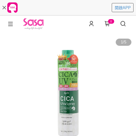
開啟APP
0
1
/
5