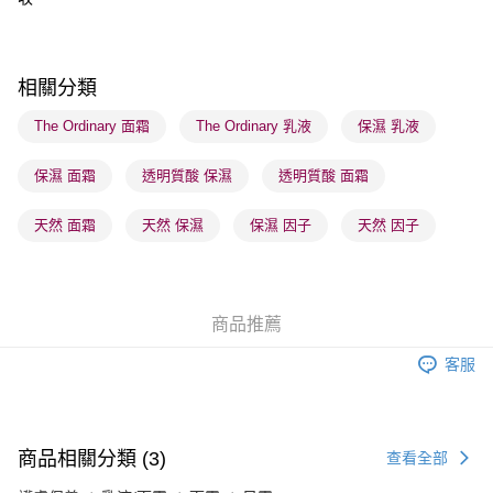
每筆HK$65.00，滿HK$300.00或以上免運費
順豐站及營業點 - 確認發貨後1-3個工作天送達
每筆HK$65.00，滿HK$300.00或以上免運費
相關分類
確認發貨後1-3 工作天送達，訂單將隨機分配至SF順豐速運或京東
The Ordinary 面霜
The Ordinary 乳液
保濕 乳液
物流公司進行物流配送
保濕 面霜
透明質酸 保濕
透明質酸 面霜
每筆HK$65.00，滿HK$300.00或以上免運費
(香港門市) 只顯示可選門市。確認發貨後2-5個工作天到店，3天內
天然 面霜
天然 保濕
保濕 因子
天然 因子
取。逾期會取消訂單，並不會安排重寄
每筆HK$20.00，滿HK$100.00或以上免運費
(澳門門市) 只顯示可選門市。確認發貨後2-5個工作天到店，3天內
商品推薦
取。逾期會取消訂單，並不會安排重寄
客服
每筆HK$20.00，滿HK$100.00或以上免運費
澳門地區配送 - 確認發貨後1-4個工作天送達
運費表
商品相關分類 (3)
查看全部