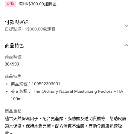
滿HK$300.00加購區
活動
付款與運送
自提點滿HK$300.00免運費
付款方式
商品特色
信用卡
商品編號
Apple Pay
384999
AlipayHK
商品特色
PayMe
商品編號：109592303001
英文名稱： The Ordinary Natural Moisturizing Factors + HA
WeChat Pay
100ml
BoC Pay
商品重點
蘊含天然保濕因子，配合氨基酸、脂肪酸及透明質酸等。幫助皮膚
送貨方式
鎖水保濕，保持水潤亮澤。配方清爽不油膩，有助令肌膚迅速吸
順豐自助櫃 - 確認發貨後1-3個工作天送達
收。