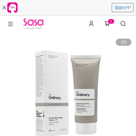
開啟APP
0
1
/
5