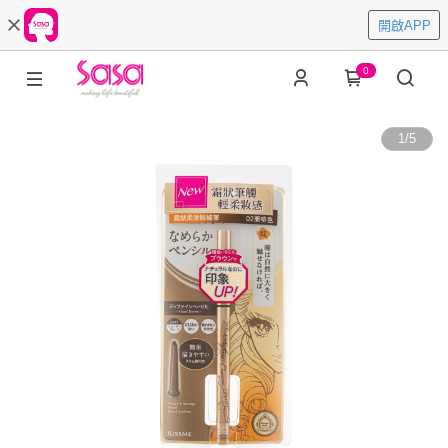
開啟APP
0
1
/
5