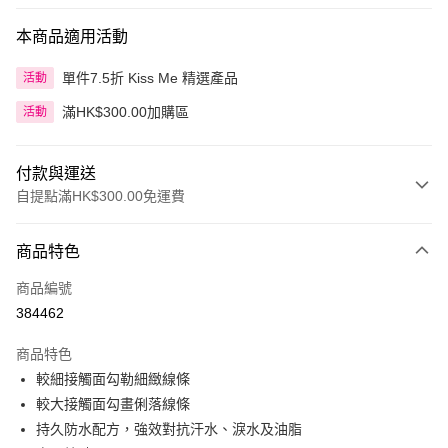
本商品適用活動
單件7.5折 Kiss Me 精選產品
活動
滿HK$300.00加購區
活動
付款與運送
自提點滿HK$300.00免運費
付款方式
商品特色
信用卡
商品編號
Apple Pay
384462
AlipayHK
商品特色
PayMe
較細接觸面勾勒細緻線條
較大接觸面勾畫俐落線條
WeChat Pay
持久防水配方，強效對抗汗水、淚水及油脂