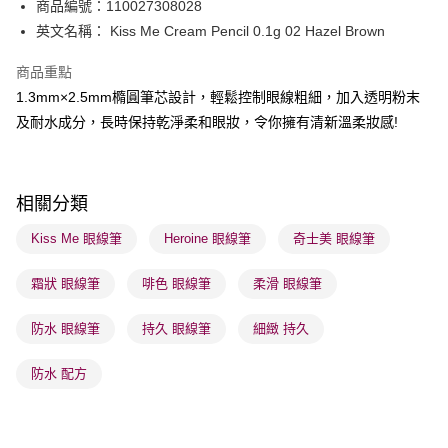
BoC Pay
商品編號：110027308028
英文名稱： Kiss Me Cream Pencil 0.1g 02 Hazel Brown
送貨方式
商品重點
順豐自助櫃 - 確認發貨後1-3個工作天送達
1.3mm×2.5mm橢圓筆芯設計，輕鬆控制眼線粗細，加入透明粉末
每筆HK$65.00，滿HK$300.00或以上免運費
及耐水成分，長時保持乾淨柔和眼妝，令你擁有清新溫柔妝感!
順豐站及營業點 - 確認發貨後1-3個工作天送達
每筆HK$65.00，滿HK$300.00或以上免運費
相關分類
確認發貨後1-3 工作天送達，訂單將隨機分配至SF順豐速運或京東
物流公司進行物流配送
Kiss Me 眼線筆
Heroine 眼線筆
奇士美 眼線筆
每筆HK$65.00，滿HK$300.00或以上免運費
霜狀 眼線筆
啡色 眼線筆
柔滑 眼線筆
(香港門市) 只顯示可選門市。確認發貨後2-5個工作天到店，3天內
取。逾期會取消訂單，並不會安排重寄
防水 眼線筆
持久 眼線筆
細緻 持久
每筆HK$20.00，滿HK$100.00或以上免運費
防水 配方
(澳門門市) 只顯示可選門市。確認發貨後2-5個工作天到店，3天內
取。逾期會取消訂單，並不會安排重寄
每筆HK$20.00，滿HK$100.00或以上免運費