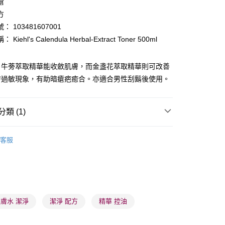
瘡
ay
方
 103481607001
Kiehl's Calendula Herbal-Extract Toner 500ml
！牛蒡萃取精華能收斂肌膚，而金盞花萃取精華則可改善
膚過敏現象，有助暗瘡疤癒合。亦適合男性刮鬍後使用。
 - 確認發貨後1-3個工作天送達
5.00，滿HK$300.00或以上免運費
類 (1)
業點 - 確認發貨後1-3個工作天送達
5.00，滿HK$300.00或以上免運費
爽膚/噴霧
爽膚水
客服
1-3 工作天送達，訂單將隨機分配至SF順豐速運或京東
進行物流配送
5.00，滿HK$300.00或以上免運費
) 只顯示可選門市。確認發貨後2-5個工作天到店，3天內
膚水 潔淨
潔淨 配方
精華 控油
會取消訂單，並不會安排重寄
0.00，滿HK$100.00或以上免運費