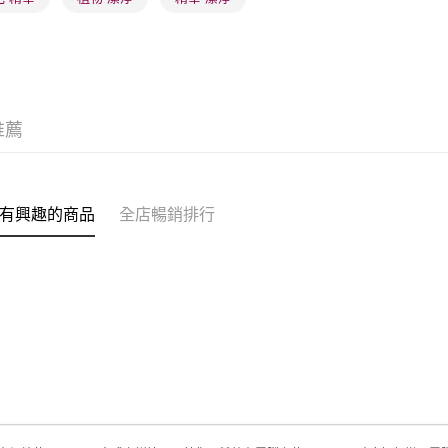
(澳門門市
取。逾期
每筆HK$2
澳門地區配
推薦
有興趣的商品
全店暢銷排行