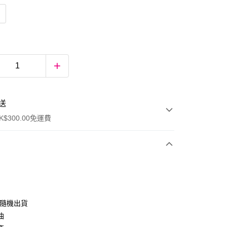
送
$300.00免運費
版隨機出貨
油