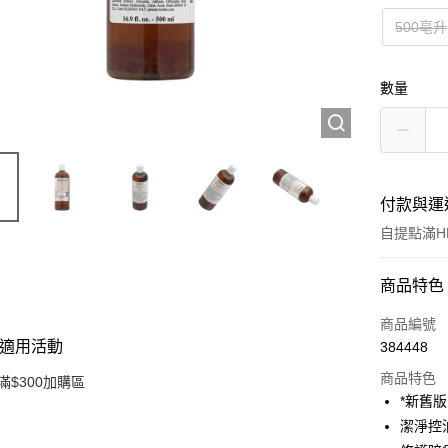
500亳升
數量
付款與運
自提點滿HK
付款方式
商品特色
信用卡
商品編號
適用活動
384448
Apple Pay
商品特色
滿$300加購區
AlipayHK
*新舊
潔淨控
PayMe