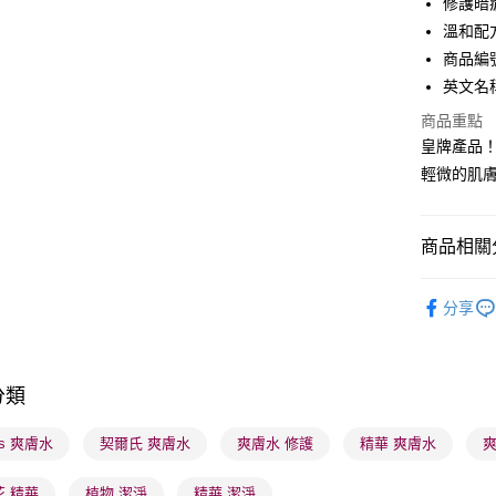
修護暗
WeChat P
溫和配
商品編號：
BoC Pay
英文名稱： 
商品重點
送貨方式
皇牌產品
輕微的肌
順豐自助櫃
每筆HK$6
商品相關分
順豐站及營
每筆HK$6
護膚保養
分享
確認發貨後
物流公司
每筆HK$6
分類
(香港門市
l’s 爽膚水
契爾氏 爽膚水
爽膚水 修護
精華 爽膚水
爽
取。逾期
每筆HK$2
花 精華
植物 潔淨
精華 潔淨