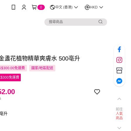
0
中文 (香港)
HKD
l’s 金盞花植物精華爽膚水 500亳升
$300.00免運費
國家/地區配送
$300免運費
2.00
0
前往
0亳升
人氣
商品