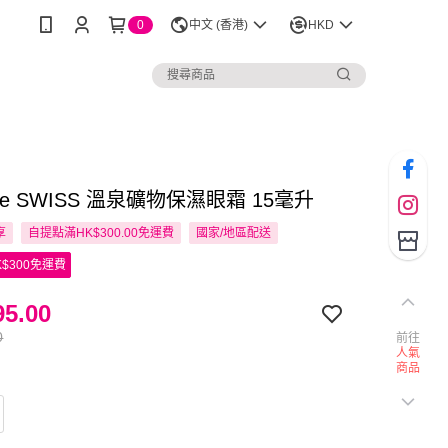
0
中文 (香港)
HKD
ode SWISS 溫泉礦物保濕眼霜 15毫升
享
自提點滿HK$300.00免運費
國家/地區配送
$300免運費
5.00
0
前往
人氣
商品