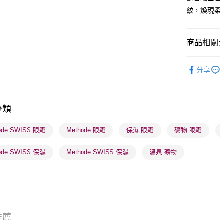
紋，煥現
送貨方式
商品相關分
順豐自助櫃
護膚保養
每筆HK$6
分享
莎莎獨家
順豐站及營
每筆HK$6
莎莎獨家
分類
莎莎獨家
確認發貨後
物流公司
ode SWISS 眼霜
Methode 眼霜
保濕 眼霜
礦物 眼霜
每筆HK$6
ode SWISS 保濕
Methode SWISS 保濕
溫泉 礦物
(香港門市
取。逾期
每筆HK$2
(澳門門市
取。逾期
推薦