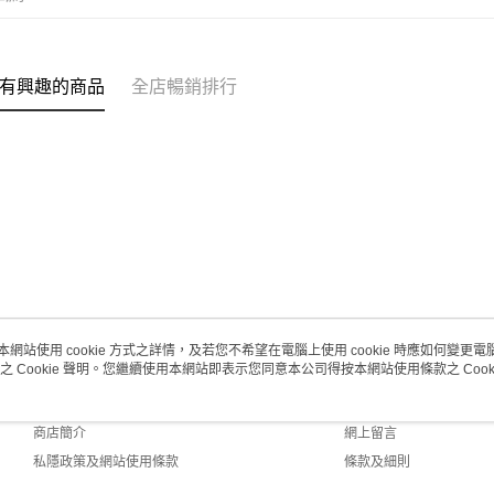
每筆HK$2
澳門地區配
有興趣的商品
全店暢銷排行
本網站使用 cookie 方式之詳情，及若您不希望在電腦上使用 cookie 時應如何變更電腦的
之 Cookie 聲明。您繼續使用本網站即表示您同意本公司得按本網站使用條款之 Cooki
關於我們
客戶服務
品牌故事
購物說明
商店簡介
網上留言
私隱政策及網站使用條款
條款及細則
聯絡我們