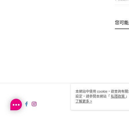
您可能
本網站中使用 cookie，欲查詢有關
設定，請參閱本網站「
私隱政策
」
用 cookie。
了解更多 >