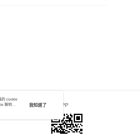
0.00，滿HK$100.00或以上免運費
送 - 確認發貨後1-4個工作天送達
運費表
 cookie
e 聲明使
我知道了
官方APP