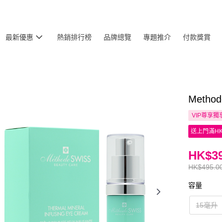
最新優惠
熱銷排行榜
品牌總覽
專題推介
付款獎賞
Meth
VIP尊享
獨
送上門滿HK
HK$39
HK$495.0
容量
15毫升