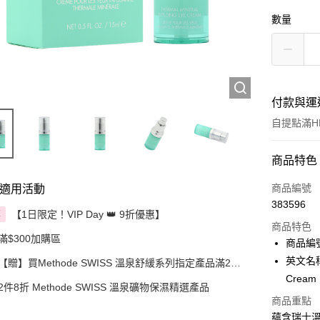
數量
付款與運
自提點滿HK
付款方式
商品特色
信用卡
商品編號
適用活動
383596
Apple Pay
【1日限定！VIP Day 👑 9折優惠】
享
商品特色
滿$300加購區
AlipayHK
商品編號
英文名稱： 
【贈】買Methode SWISS 溫泉舒緩系列指定產品滿2件
PayMe
即送溫泉礦物保濕肌活面膜50毫升
Cream 
2件8折 Methode SWISS 溫泉礦物保濕精選產品
WeChat P
商品重點
蘊含瑞士溫
BoC Pay