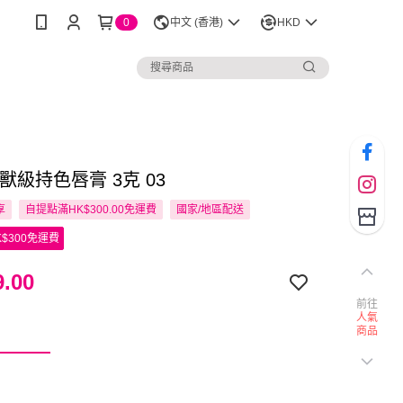
0
中文 (香港)
HKD
 怪獸級持色唇膏 3克 03
享
自提點滿HK$300.00免運費
國家/地區配送
$300免運費
.00
前往
人氣
商品