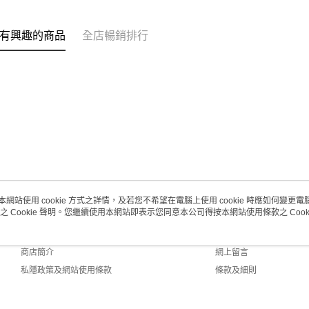
(澳門門市
取。逾期
有興趣的商品
全店暢銷排行
每筆HK$2
澳門地區配
本網站使用 cookie 方式之詳情，及若您不希望在電腦上使用 cookie 時應如何變更電腦的
之 Cookie 聲明。您繼續使用本網站即表示您同意本公司得按本網站使用條款之 Cooki
關於我們
客戶服務
品牌故事
購物說明
商店簡介
網上留言
私隱政策及網站使用條款
條款及細則
聯絡我們