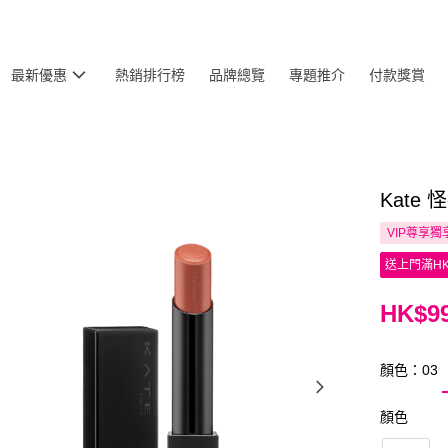
最新優惠
熱銷排行榜
品牌總覽
專題推介
付款獎賞
Kate
VIP尊享
獨
送上門滿HK
HK$99
顏色：03
顏色