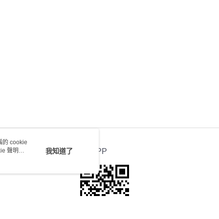
) 只顯示可選門市。確認發貨後2-5個工作天到店，3天內
會取消訂單，並不會安排重寄
0.00，滿HK$100.00或以上免運費
送 - 確認發貨後1-4個工作天送達
運費表
 cookie
e 聲明使
我知道了
官方APP