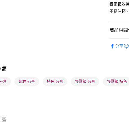
WeChat P
獨家長效
不易沾杯
BoC Pay
商品相關分
送貨方式
順豐自助櫃
潮流彩妝
分享
每筆HK$6
本月人氣
順豐站及營
每筆HK$6
分類
確認發貨後
 唇膏
凱婷 唇膏
持色 唇膏
怪獸級 唇膏
怪獸級 持色
物流公司
每筆HK$6
(香港門市
取。逾期
每筆HK$2
推薦