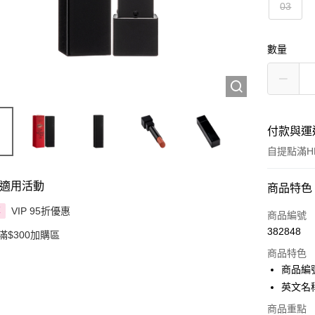
03
數量
付款與運
自提點滿HK
適用活動
付款方式
商品特色
VIP 95折優惠
享
信用卡
商品編號
382848
滿$300加購區
Apple Pay
商品特色
AlipayHK
商品編號 
英文名稱：
PayMe
商品重點