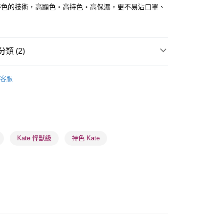
ay
持色的技術，高顯色・高持色・高保濕，更不易沾口罩、
。
類 (2)
 - 確認發貨後1-3個工作天送達
唇部用品
唇膏
客服
5.00，滿HK$300.00或以上免運費
推薦
女神必備 迷人彩妝
業點 - 確認發貨後1-3個工作天送達
5.00，滿HK$300.00或以上免運費
1-3 工作天送達，訂單將隨機分配至SF順豐速運或京東
Kate 怪獸級
持色 Kate
進行物流配送
5.00，滿HK$300.00或以上免運費
) 只顯示可選門市。確認發貨後2-5個工作天到店，3天內
會取消訂單，並不會安排重寄
0.00，滿HK$100.00或以上免運費