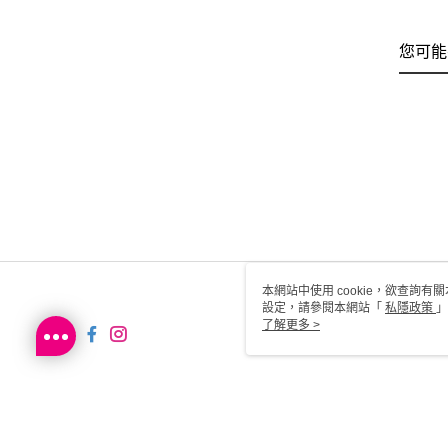
您可能
本網站中使用 cookie，欲查詢有關
設定，請參閱本網站「
私隱政策
」
用 cookie。
了解更多 >