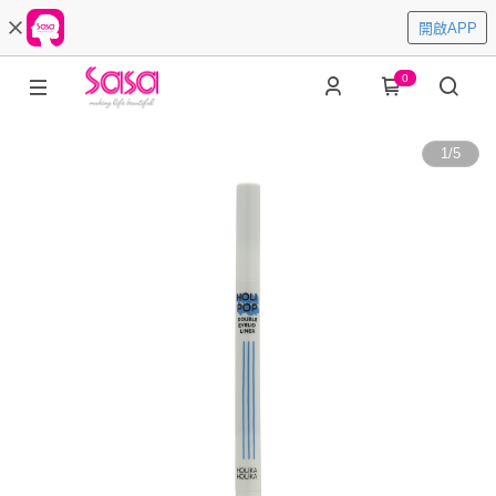
開啟APP
0
1
/
5