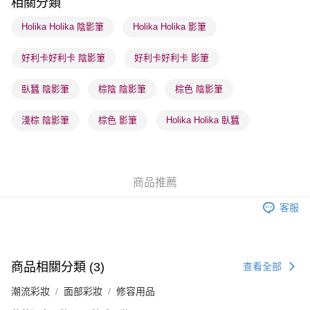
相關分類
順豐站及營業點 - 確認發貨後1-3個工作天送達
Holika Holika 陰影筆
Holika Holika 影筆
每筆HK$65.00，滿HK$300.00或以上免運費
好利卡好利卡 陰影筆
好利卡好利卡 影筆
確認發貨後1-3 工作天送達，訂單將隨機分配至SF順豐速運或京東
物流公司進行物流配送
臥蠶 陰影筆
棕陰 陰影筆
棕色 陰影筆
每筆HK$65.00，滿HK$300.00或以上免運費
(香港門市) 只顯示可選門市。確認發貨後2-5個工作天到店，3天內
淺棕 陰影筆
棕色 影筆
Holika Holika 臥蠶
取。逾期會取消訂單，並不會安排重寄
每筆HK$20.00，滿HK$100.00或以上免運費
(澳門門市) 只顯示可選門市。確認發貨後2-5個工作天到店，3天內
商品推薦
取。逾期會取消訂單，並不會安排重寄
客服
每筆HK$20.00，滿HK$100.00或以上免運費
澳門地區配送 - 確認發貨後1-4個工作天送達
運費表
商品相關分類 (3)
查看全部
潮流彩妝
面部彩妝
修容用品