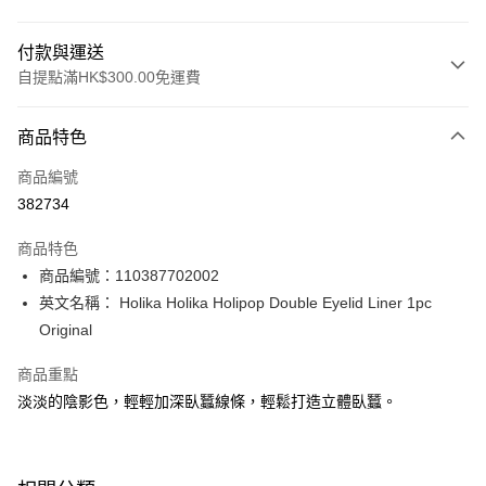
付款與運送
自提點滿HK$300.00免運費
付款方式
商品特色
信用卡
商品編號
Apple Pay
382734
AlipayHK
商品特色
PayMe
商品編號：110387702002
英文名稱： Holika Holika Holipop Double Eyelid Liner 1pc
WeChat Pay
Original
BoC Pay
商品重點
淡淡的陰影色，輕輕加深臥蠶線條，輕鬆打造立體臥蠶。
送貨方式
順豐自助櫃 - 確認發貨後1-3個工作天送達
每筆HK$65.00，滿HK$300.00或以上免運費