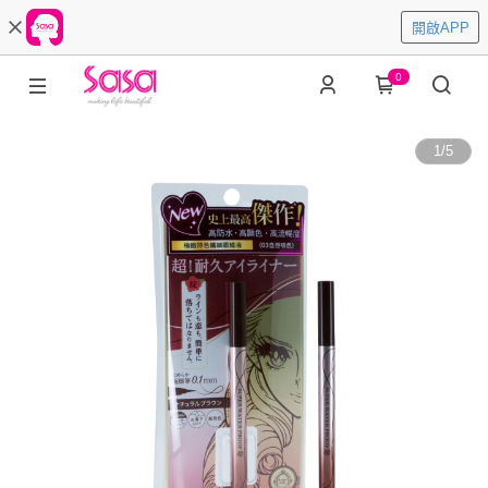
開啟APP
0
1
/
5