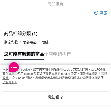
商品推薦
澳門地區配送 - 確認發貨後1-4個工作天送達
運費表
客服
商品相關分類 (1)
潮流彩妝
眼部用品
眼線
您可能有興趣的商品
全店暢銷排行
本網站中使用 cookie，欲查詢有關本網站使用 cookie 方式之詳情，及若您不希
熱門標籤
望在電腦上使用 cookie 時應如何變更電腦的 cookie 設定，請參閱本網站「
私隱
政策
」之 Cookie 聲明。您繼續使用本網站即表示您同意本公司得按本網站使用
條款之 Cookie 聲明使用 cookie。
了解更多 >
熱銷排行
最新商品
人氣推薦
我知道了