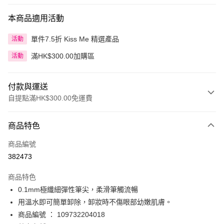
本商品適用活動
單件7.5折 Kiss Me 精選產品
活動
滿HK$300.00加購區
活動
付款與運送
自提點滿HK$300.00免運費
付款方式
商品特色
信用卡
商品編號
Apple Pay
382473
AlipayHK
商品特色
PayMe
0.1mm極纖細彈性筆尖，柔滑筆觸流暢
用溫水即可簡單卸除，卸妝時不傷眼部幼嫩肌膚。
WeChat Pay
商品編號 ： 109732204018