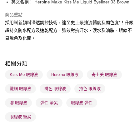
BoC Pay
英文名稱： Heroine Make Kiss Me Liquid Eyeliner 03 Brown
商品重點
送貨方式
採用嶄新顏料滲透調控技術，達至史上最強流暢度及顯色度*！升級
順豐自助櫃 - 確認發貨後1-3個工作天送達
超持久防水配方及速乾配方，強效對抗汗水、淚水及油脂，眼線不
每筆HK$65.00，滿HK$300.00或以上免運費
易脫色及化開。
順豐站及營業點 - 確認發貨後1-3個工作天送達
每筆HK$65.00，滿HK$300.00或以上免運費
相關分類
確認發貨後1-3 工作天送達，訂單將隨機分配至SF順豐速運或京東
物流公司進行物流配送
Kiss Me 眼線液
Heroine 眼線液
奇士美 眼線液
每筆HK$65.00，滿HK$300.00或以上免運費
纖細 眼線液
啡色 眼線液
持色 眼線液
(香港門市) 只顯示可選門市。確認發貨後2-5個工作天到店，3天內
取。逾期會取消訂單，並不會安排重寄
啡 眼線液
彈性 筆尖
眼線液 彈性
每筆HK$20.00，滿HK$100.00或以上免運費
眼線液 筆尖
(澳門門市) 只顯示可選門市。確認發貨後2-5個工作天到店，3天內
取。逾期會取消訂單，並不會安排重寄
每筆HK$20.00，滿HK$100.00或以上免運費