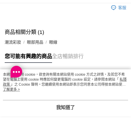
澳門地區配送 - 確認發貨後1-4個工作天送達
運費表
客服
商品相關分類 (1)
潮流彩妝
眼部用品
眼線
您可能有興趣的商品
全店暢銷排行
本網站中使用 cookie，欲查詢有關本網站使用 cookie 方式之詳情，及若您不希
熱門標籤
望在電腦上使用 cookie 時應如何變更電腦的 cookie 設定，請參閱本網站「
私隱
政策
」之 Cookie 聲明。您繼續使用本網站即表示您同意本公司得按本網站使用
條款之 Cookie 聲明使用 cookie。
了解更多 >
熱銷排行
最新商品
人氣推薦
我知道了