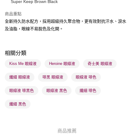
Super Keep Brown Black
送貨方式
商品重點
順豐自助櫃 - 確認發貨後1-3個工作天送達
全新持久防水配方，採用超級持久聚合物，更有效對抗汗水、淚水
每筆HK$65.00，滿HK$300.00或以上免運費
及油脂，眼線不易脫色及化開。
順豐站及營業點 - 確認發貨後1-3個工作天送達
每筆HK$65.00，滿HK$300.00或以上免運費
相關分類
確認發貨後1-3 工作天送達，訂單將隨機分配至SF順豐速運或京東
物流公司進行物流配送
Kiss Me 眼線液
Heroine 眼線液
奇士美 眼線液
每筆HK$65.00，滿HK$300.00或以上免運費
纖細 眼線液
啡黑 眼線液
眼線液 啡色
(香港門市) 只顯示可選門市。確認發貨後2-5個工作天到店，3天內
取。逾期會取消訂單，並不會安排重寄
眼線液 啡黑色
眼線液 黑色
纖細 啡色
每筆HK$20.00，滿HK$100.00或以上免運費
纖細 黑色
(澳門門市) 只顯示可選門市。確認發貨後2-5個工作天到店，3天內
取。逾期會取消訂單，並不會安排重寄
每筆HK$20.00，滿HK$100.00或以上免運費
商品推薦