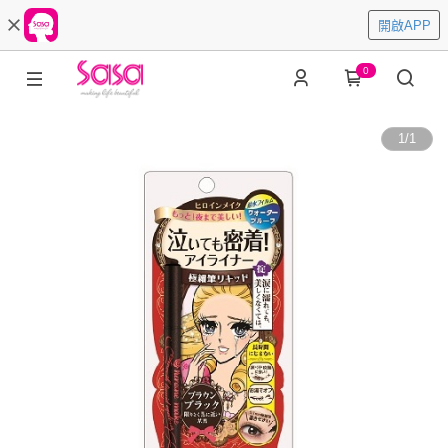
開啟APP
0
1
/
1