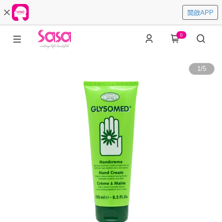
開啟APP
0
1
/
5