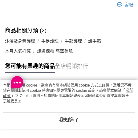
客服
澳門地區配送 - 確認發貨後1-4個工作天送達
運費表
商品相關分類 (2)
沐浴及身體護理
手足護理
手部護理
護手霜
本月人氣推薦
護膚保養 亮澤美肌
您可能有興趣的商品
全店暢銷排行
本網站中使用 cookie，欲查詢有關本網站使用 cookie 方式之詳情，及若您不希
熱門標籤
望在電腦上使用 cookie 時應如何變更電腦的 cookie 設定，請參閱本網站「
私隱
政策
」之 Cookie 聲明。您繼續使用本網站即表示您同意本公司得按本網站使用
條款之 Cookie 聲明使用 cookie。
了解更多 >
熱銷排行
最新商品
人氣推薦
我知道了