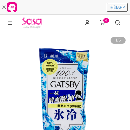
開啟APP
0
1
/
5