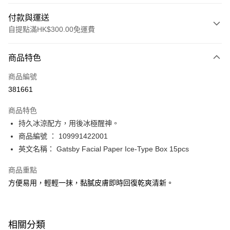
付款與運送
自提點滿HK$300.00免運費
付款方式
商品特色
信用卡
商品編號
Apple Pay
381661
AlipayHK
商品特色
PayMe
持久冰涼配方，用後冰極醒神。
商品編號 ： 109991422001
WeChat Pay
英文名稱： Gatsby Facial Paper Ice-Type Box 15pcs
BoC Pay
商品重點
方便易用，輕輕一抹，黏膩皮膚即時回復乾爽清新。
送貨方式
順豐自助櫃 - 確認發貨後1-3個工作天送達
每筆HK$65.00，滿HK$300.00或以上免運費
相關分類