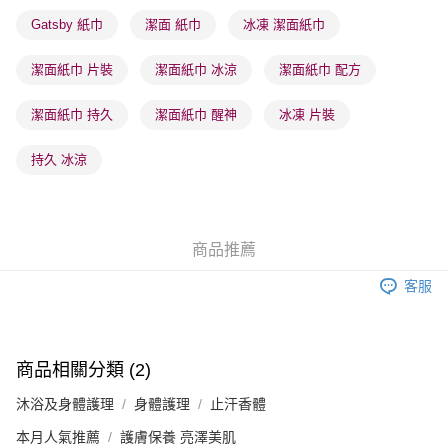
順豐站及營業點 - 確認發貨後1-3個工作天送達
Gatsby 紙巾
潔面 紙巾
冰凍 潔面紙巾
每筆HK$65.00，滿HK$300.00或以上免運費
潔面紙巾 片裝
潔面紙巾 冰涼
潔面紙巾 配方
確認發貨後1-3 工作天送達，訂單將隨機分配至SF順豐速運或京東
物流公司進行物流配送
潔面紙巾 持久
潔面紙巾 醒神
冰凍 片裝
每筆HK$65.00，滿HK$300.00或以上免運費
(香港門市) 只顯示可選門市。確認發貨後2-5個工作天到店，3天內
持久 冰涼
取。逾期會取消訂單，並不會安排重寄
每筆HK$20.00，滿HK$100.00或以上免運費
(澳門門市) 只顯示可選門市。確認發貨後2-5個工作天到店，3天內
商品推薦
取。逾期會取消訂單，並不會安排重寄
客服
每筆HK$20.00，滿HK$100.00或以上免運費
澳門地區配送 - 確認發貨後1-4個工作天送達
運費表
商品相關分類 (2)
沐浴及身體護理
身體護理
止汗香體
本月人氣推薦
護膚保養 亮澤美肌