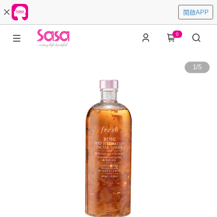
開啟APP
0
1
/
5