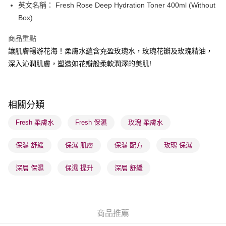
送貨方式
英文名稱： Fresh Rose Deep Hydration Toner 400ml (Without
Box)
順豐自助櫃 - 確認發貨後1-3個工作天送達
每筆HK$65.00，滿HK$300.00或以上免運費
商品重點
順豐站及營業點 - 確認發貨後1-3個工作天送達
讓肌膚暢游花海！柔膚水蘊含充盈玫瑰水，玫瑰花瓣及玫瑰精油，
深入沁潤肌膚，塑造如花瓣般柔軟潤澤的美肌!
每筆HK$65.00，滿HK$300.00或以上免運費
確認發貨後1-3 工作天送達，訂單將隨機分配至SF順豐速運或京東
物流公司進行物流配送
相關分類
每筆HK$65.00，滿HK$300.00或以上免運費
Fresh 柔膚水
Fresh 保濕
玫瑰 柔膚水
(香港門市) 只顯示可選門市。確認發貨後2-5個工作天到店，3天內
取。逾期會取消訂單，並不會安排重寄
保濕 舒緩
保濕 肌膚
保濕 配方
玫瑰 保濕
每筆HK$20.00，滿HK$100.00或以上免運費
深層 保濕
保濕 提升
深層 舒緩
(澳門門市) 只顯示可選門市。確認發貨後2-5個工作天到店，3天內
取。逾期會取消訂單，並不會安排重寄
每筆HK$20.00，滿HK$100.00或以上免運費
商品推薦
澳門地區配送 - 確認發貨後1-4個工作天送達
運費表