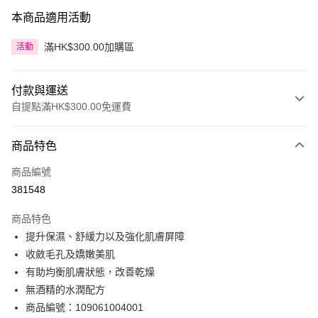
本商品適用活動
滿HK$300.00加購區
活動
付款與運送
自提點滿HK$300.00免運費
付款方式
商品特色
信用卡
商品編號
Apple Pay
381548
AlipayHK
商品特色
PayMe
提升保濕、舒緩力以及強化肌膚屏障
收斂毛孔及嬌嫩美肌
WeChat Pay
有助均衡肌膚狀態，改善乾燥
BoC Pay
無酒精的水潤配方
商品編號：109061004001