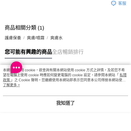
客服
商品相關分類 (1)
護膚保養
爽膚/噴霧
爽膚水
您可能有興趣的商品
全店暢銷排行
本網站中使用 cookie，欲查詢有關本網站使用 cookie 方式之詳情，及若您不希
熱門標籤
望在電腦上使用 cookie 時應如何變更電腦的 cookie 設定，請參閱本網站「
私隱
政策
」之 Cookie 聲明。您繼續使用本網站即表示您同意本公司得按本網站使用
條款之 Cookie 聲明使用 cookie。
了解更多 >
熱銷排行
最新商品
人氣推薦
我知道了