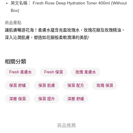
送貨方式
英文名稱： Fresh Rose Deep Hydration Toner 400ml (Without
Box)
順豐自助櫃 - 確認發貨後1-3個工作天送達
每筆HK$65.00，滿HK$300.00或以上免運費
商品重點
順豐站及營業點 - 確認發貨後1-3個工作天送達
讓肌膚暢游花海！柔膚水蘊含充盈玫瑰水，玫瑰花瓣及玫瑰精油，
深入沁潤肌膚，塑造如花瓣般柔軟潤澤的美肌!
每筆HK$65.00，滿HK$300.00或以上免運費
確認發貨後1-3 工作天送達，訂單將隨機分配至SF順豐速運或京東
物流公司進行物流配送
相關分類
每筆HK$65.00，滿HK$300.00或以上免運費
Fresh 柔膚水
Fresh 保濕
玫瑰 柔膚水
(香港門市) 只顯示可選門市。確認發貨後2-5個工作天到店，3天內
取。逾期會取消訂單，並不會安排重寄
保濕 舒緩
保濕 肌膚
保濕 配方
玫瑰 保濕
每筆HK$20.00，滿HK$100.00或以上免運費
深層 保濕
保濕 提升
深層 舒緩
(澳門門市) 只顯示可選門市。確認發貨後2-5個工作天到店，3天內
取。逾期會取消訂單，並不會安排重寄
每筆HK$20.00，滿HK$100.00或以上免運費
商品推薦
澳門地區配送 - 確認發貨後1-4個工作天送達
運費表