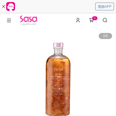
開啟APP
0
1
/
5