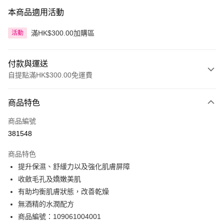
本商品適用活動
滿HK$300.00加購區
活動
付款與運送
自提點滿HK$300.00免運費
付款方式
商品特色
信用卡
商品編號
Apple Pay
381548
AlipayHK
商品特色
PayMe
提升保濕、舒緩力以及強化肌膚屏障
收斂毛孔及嬌嫩美肌
WeChat Pay
有助均衡肌膚狀態，改善乾燥
BoC Pay
無酒精的水潤配方
商品編號：109061004001