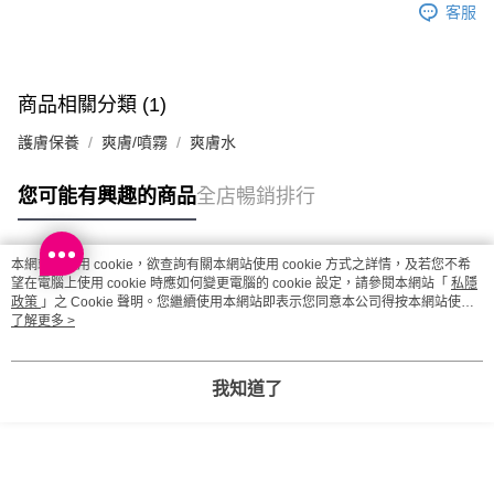
客服
商品相關分類 (1)
護膚保養
爽膚/噴霧
爽膚水
您可能有興趣的商品
全店暢銷排行
本網站中使用 cookie，欲查詢有關本網站使用 cookie 方式之詳情，及若您不希
熱門標籤
望在電腦上使用 cookie 時應如何變更電腦的 cookie 設定，請參閱本網站「
私隱
政策
」之 Cookie 聲明。您繼續使用本網站即表示您同意本公司得按本網站使用
條款之 Cookie 聲明使用 cookie。
了解更多 >
熱銷排行
最新商品
人氣推薦
我知道了