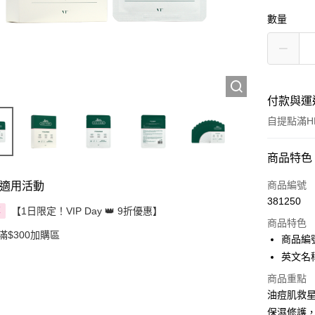
數量
付款與運
自提點滿HK
付款方式
商品特色
信用卡
商品編號
適用活動
381250
Apple Pay
【1日限定！VIP Day 👑 9折優惠】
享
商品特色
滿$300加購區
AlipayHK
商品編號
英文名稱：
PayMe
商品重點
WeChat P
油痘肌救
保濕修護
BoC Pay