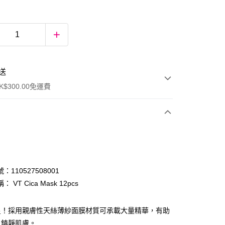
送
$300.00免運費
：110527508001
 VT Cica Mask 12pcs
ay
星！採用親膚性天絲薄紗面膜材質可承載大量精華，有助
，鎮靜肌膚。