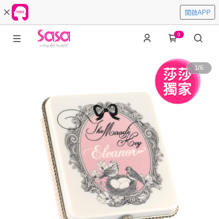
開啟APP
0
1
/
6