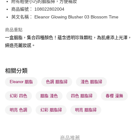
附有輕便小巧的胭脂掃，方便補妝
WeChat Pay
商品編號： 108022802004
BoC Pay
英文名稱： Eleanor Glowing Blusher 03 Blossom Time
商品重點
送貨方式
一盒胭脂，集合四種顏色！蘊含透明珍珠顆粒，為肌膚添上光澤，
順豐自助櫃 - 確認發貨後1-3個工作天送達
締造亮麗妝感。
每筆HK$65.00，滿HK$300.00或以上免運費
順豐站及營業點 - 確認發貨後1-3個工作天送達
每筆HK$65.00，滿HK$300.00或以上免運費
相關分類
確認發貨後1-3 工作天送達，訂單將隨機分配至SF順豐速運或京東
Eleanor 胭脂
色調 胭脂掃
淺色 胭脂掃
物流公司進行物流配送
幻彩 四色
胭脂 淺色
四色 胭脂掃
春櫻 漫舞
每筆HK$65.00，滿HK$300.00或以上免運費
(香港門市) 只顯示可選門市。確認發貨後2-5個工作天到店，3天內
明亮 色調
幻彩 胭脂掃
明亮 胭脂掃
取。逾期會取消訂單，並不會安排重寄
每筆HK$20.00，滿HK$100.00或以上免運費
(澳門門市) 只顯示可選門市。確認發貨後2-5個工作天到店，3天內
商品推薦