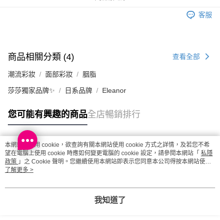
取。逾期會取消訂單，並不會安排重寄
客服
每筆HK$20.00，滿HK$100.00或以上免運費
澳門地區配送 - 確認發貨後1-4個工作天送達
運費表
商品相關分類 (4)
查看全部
潮流彩妝
面部彩妝
胭脂
莎莎獨家品牌✨
日系品牌
Eleanor
您可能有興趣的商品
全店暢銷排行
本網站中使用 cookie，欲查詢有關本網站使用 cookie 方式之詳情，及若您不希
熱門標籤
望在電腦上使用 cookie 時應如何變更電腦的 cookie 設定，請參閱本網站「
私隱
政策
」之 Cookie 聲明。您繼續使用本網站即表示您同意本公司得按本網站使用
條款之 Cookie 聲明使用 cookie。
了解更多 >
熱銷排行
最新商品
人氣推薦
我知道了