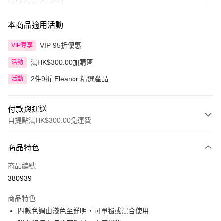
本商品適用活動
VIP 95折優惠
VIP尊享
滿HK$300.00加購區
活動
2件9折 Eleanor 精選產品
活動
付款與運送
自提點滿HK$300.00免運費
付款方式
商品特色
信用卡
商品編號
Apple Pay
380939
AlipayHK
商品特色
PayMe
四款色調由淺色至鮮明，可單獨或混合使用