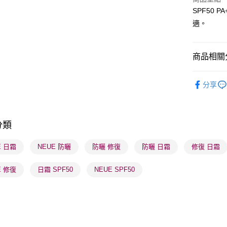
SPF50
適。
送貨方式
順豐自助櫃
商品相關分
每筆HK$6
護膚保養
順豐站及營
分享
短期貨特
每筆HK$6
莎莎獨家
確認發貨後
分類
莎莎獨家
物流公司
每筆HK$6
E 日霜
NEUE 防曬
防曬 修復
防曬 日霜
修復 日霜
(香港門市
E 修復
日霜 SPF50
NEUE SPF50
取。逾期
每筆HK$2
(澳門門市
取。逾期