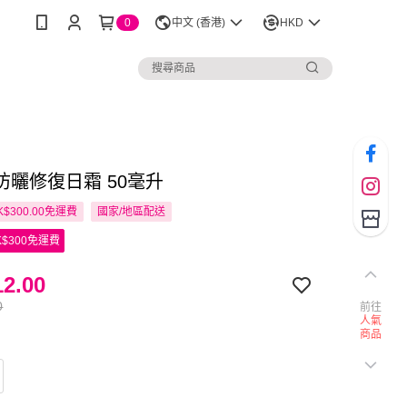
0
中文 (香港)
HKD
 防曬修復日霜 50毫升
$300.00免運費
國家/地區配送
$300免運費
2.00
0
前往
人氣
商品