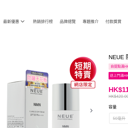
最新優惠
熱銷排行榜
品牌總覽
專題推介
付款獎賞
NEUE
自提點滿HK
送上門滿HK
HK$11
HK$420.0
容量
50毫升