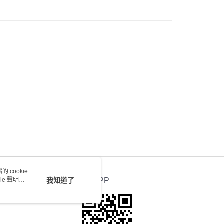
0.00，滿HK$100.00或以上免運費
送 - 確認發貨後1-4個工作天送達
運費表
 cookie
e 聲明使
我知道了
官方APP