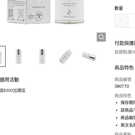
數量
付款與運
自提點滿HK
付款方式
商品特色
信用卡
商品編號
適用活動
380770
Apple Pay
滿$300加購區
商品特色
AlipayHK
保存期限
該商品
PayMe
商品編號：
WeChat P
英文名稱：
BoC Pay
商品重點