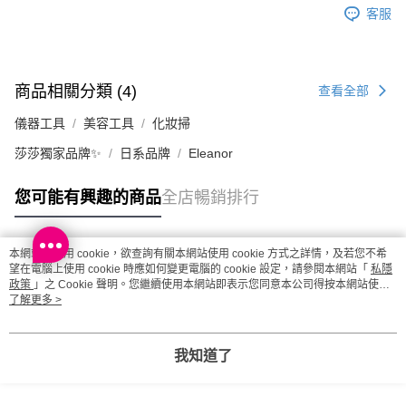
客服
澳門地區配送 - 確認發貨後1-4個工作天送達
運費表
商品相關分類 (4)
查看全部
儀器工具
美容工具
化妝掃
莎莎獨家品牌✨
日系品牌
Eleanor
您可能有興趣的商品
全店暢銷排行
本網站中使用 cookie，欲查詢有關本網站使用 cookie 方式之詳情，及若您不希
熱門標籤
望在電腦上使用 cookie 時應如何變更電腦的 cookie 設定，請參閱本網站「
私隱
政策
」之 Cookie 聲明。您繼續使用本網站即表示您同意本公司得按本網站使用
條款之 Cookie 聲明使用 cookie。
了解更多 >
熱銷排行
最新商品
人氣推薦
我知道了