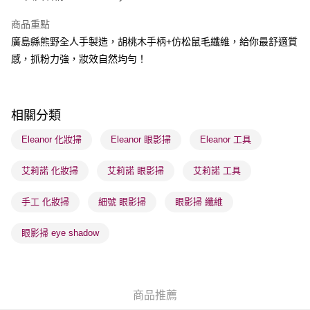
商品重點
送貨方式
廣島縣熊野全人手製造，胡桃木手柄+仿松鼠毛纖維，給你最舒適質
順豐自助櫃 - 確認發貨後1-3個工作天送達
感，抓粉力強，妝效自然均勻！
每筆HK$65.00，滿HK$300.00或以上免運費
順豐站及營業點 - 確認發貨後1-3個工作天送達
每筆HK$65.00，滿HK$300.00或以上免運費
相關分類
確認發貨後1-3 工作天送達，訂單將隨機分配至SF順豐速運或京東
Eleanor 化妝掃
Eleanor 眼影掃
Eleanor 工具
物流公司進行物流配送
艾莉諾 化妝掃
艾莉諾 眼影掃
艾莉諾 工具
每筆HK$65.00，滿HK$300.00或以上免運費
(香港門市) 只顯示可選門市。確認發貨後2-5個工作天到店，3天內
手工 化妝掃
細號 眼影掃
眼影掃 纖維
取。逾期會取消訂單，並不會安排重寄
眼影掃 eye shadow
每筆HK$20.00，滿HK$100.00或以上免運費
(澳門門市) 只顯示可選門市。確認發貨後2-5個工作天到店，3天內
取。逾期會取消訂單，並不會安排重寄
商品推薦
每筆HK$20.00，滿HK$100.00或以上免運費