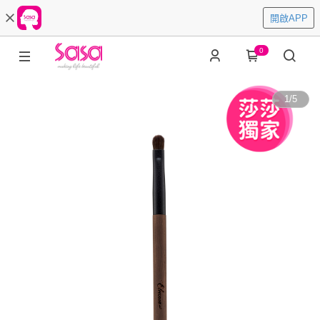
開啟APP
0
1
/
5