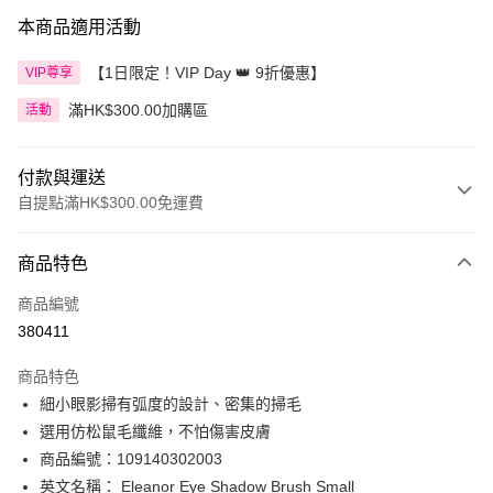
本商品適用活動
【1日限定！VIP Day 👑 9折優惠】
VIP尊享
滿HK$300.00加購區
活動
付款與運送
自提點滿HK$300.00免運費
付款方式
商品特色
信用卡
商品編號
Apple Pay
380411
AlipayHK
商品特色
PayMe
細小眼影掃有弧度的設計、密集的掃毛
選用仿松鼠毛纖維，不怕傷害皮膚
WeChat Pay
商品編號：109140302003
BoC Pay
英文名稱： Eleanor Eye Shadow Brush Small