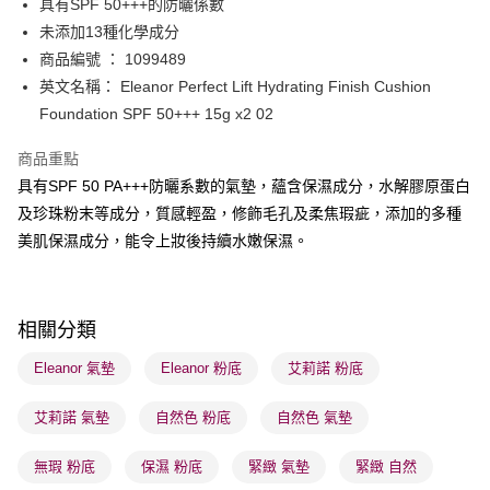
具有SPF 50+++的防曬係數
WeChat Pay
未添加13種化學成分
BoC Pay
商品編號 ： 1099489
英文名稱： Eleanor Perfect Lift Hydrating Finish Cushion
送貨方式
Foundation SPF 50+++ 15g x2 02
順豐自助櫃 - 確認發貨後1-3個工作天送達
商品重點
每筆HK$65.00，滿HK$300.00或以上免運費
具有SPF 50 PA+++防曬系數的氣墊，蘊含保濕成分，水解膠原蛋白
順豐站及營業點 - 確認發貨後1-3個工作天送達
及珍珠粉末等成分，質感輕盈，修飾毛孔及柔焦瑕疵，添加的多種
美肌保濕成分，能令上妝後持續水嫩保濕。
每筆HK$65.00，滿HK$300.00或以上免運費
確認發貨後1-3 工作天送達，訂單將隨機分配至SF順豐速運或京東
物流公司進行物流配送
相關分類
每筆HK$65.00，滿HK$300.00或以上免運費
Eleanor 氣墊
Eleanor 粉底
艾莉諾 粉底
(香港門市) 只顯示可選門市。確認發貨後2-5個工作天到店，3天內
取。逾期會取消訂單，並不會安排重寄
艾莉諾 氣墊
自然色 粉底
自然色 氣墊
每筆HK$20.00，滿HK$100.00或以上免運費
無瑕 粉底
保濕 粉底
緊緻 氣墊
緊緻 自然
(澳門門市) 只顯示可選門市。確認發貨後2-5個工作天到店，3天內