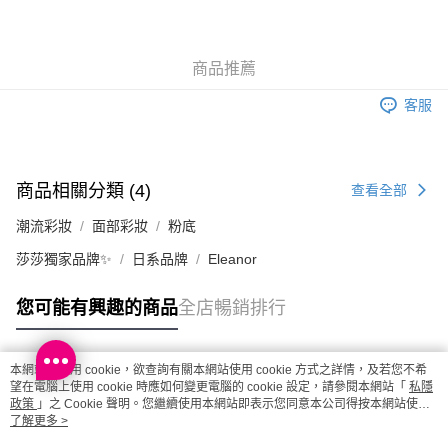
取。逾期會取消訂單，並不會安排重寄
每筆HK$20.00，滿HK$100.00或以上免運費
商品推薦
澳門地區配送 - 確認發貨後1-4個工作天送達
運費表
客服
商品相關分類 (4)
查看全部
潮流彩妝
面部彩妝
粉底
莎莎獨家品牌✨
日系品牌
Eleanor
您可能有興趣的商品
全店暢銷排行
本網站中使用 cookie，欲查詢有關本網站使用 cookie 方式之詳情，及若您不希
熱門標籤
望在電腦上使用 cookie 時應如何變更電腦的 cookie 設定，請參閱本網站「
私隱
政策
」之 Cookie 聲明。您繼續使用本網站即表示您同意本公司得按本網站使用
條款之 Cookie 聲明使用 cookie。
了解更多 >
熱銷排行
最新商品
人氣推薦