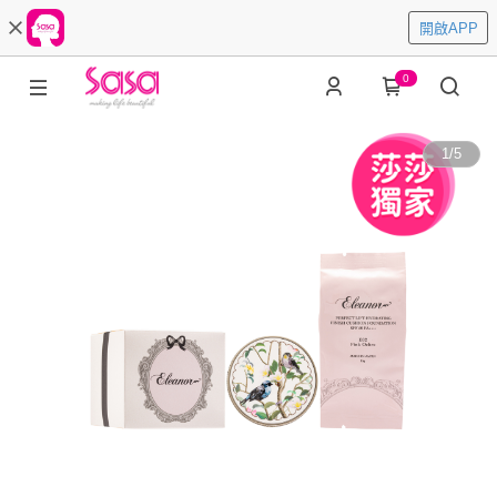
開啟APP
0
1
/
5