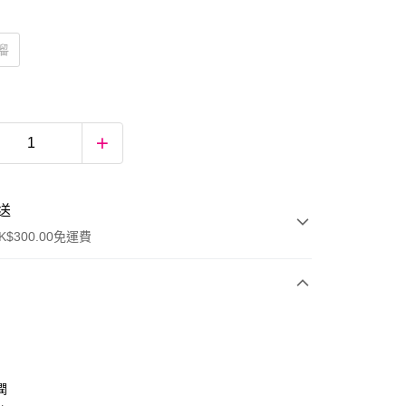
榴
送
$300.00免運費
潤