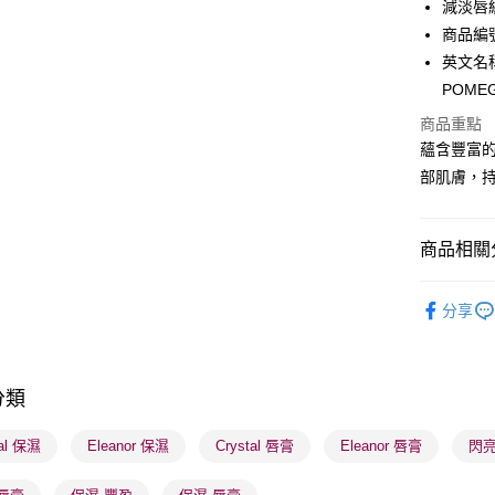
減淡唇
PayMe
商品編號：
WeChat P
英文名稱： 
POME
BoC Pay
商品重點
蘊含豐富
送貨方式
部肌膚，
順豐自助櫃
每筆HK$6
商品相關分
順豐站及營
潮流彩妝
每筆HK$6
分享
莎莎獨家
確認發貨後
莎莎獨家
物流公司
分類
莎莎獨家
每筆HK$6
tal 保濕
Eleanor 保濕
Crystal 唇膏
Eleanor 唇膏
閃亮
(香港門市
取。逾期