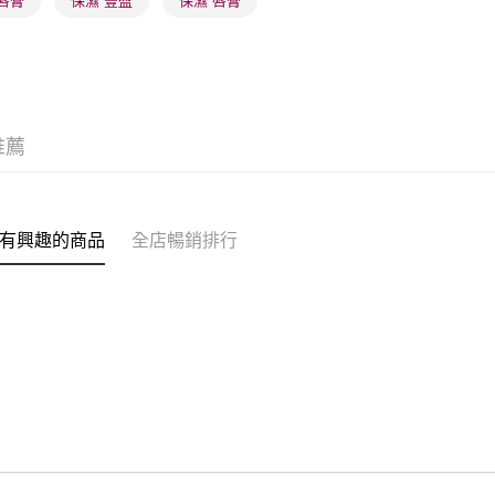
唇膏
保濕 豐盈
保濕 唇膏
每筆HK$2
(澳門門市
取。逾期
每筆HK$2
推薦
澳門地區配
有興趣的商品
全店暢銷排行