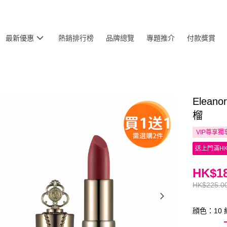
最新優惠
熱銷排行榜
品牌總覽
專題推介
付款獎賞
Elea
榴
VIP尊享
獨
送上門滿HK
HK$18
HK$225.0
顔色：10