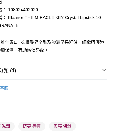
紋
 108024402020
ay
Eleanor THE MIRACLE KEY Crystal Lipstick 10
GRANATE
的維生素E、棕櫚酸異辛酯及澳洲堅果籽油，細緻呵護唇
持續保濕，有助減淡唇紋。
 - 確認發貨後1-3個工作天送達
5.00，滿HK$300.00或以上免運費
類 (4)
業點 - 確認發貨後1-3個工作天送達
唇部用品
唇膏
5.00，滿HK$300.00或以上免運費
客服
品牌✨
日系品牌
Eleanor
1-3 工作天送達，訂單將隨機分配至SF順豐速運或京東
品牌✨
最新上線
進行物流配送
品牌✨
全部產品
5.00，滿HK$300.00或以上免運費
 滋潤
閃亮 唇膏
閃亮 保濕
) 只顯示可選門市。確認發貨後2-5個工作天到店，3天內
會取消訂單，並不會安排重寄