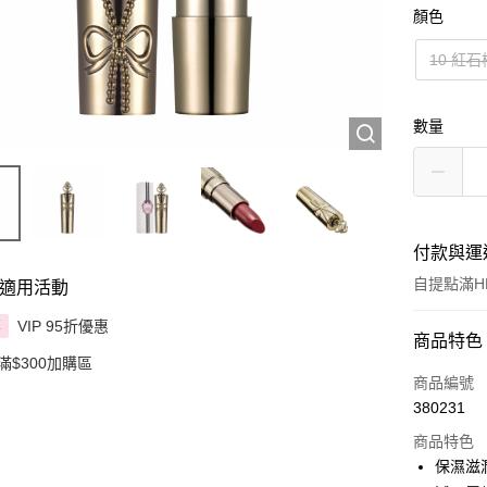
顏色
10 紅石
數量
付款與運
自提點滿HK
適用活動
VIP 95折優惠
享
付款方式
商品特色
滿$300加購區
信用卡
商品編號
380231
Apple Pay
商品特色
AlipayHK
保濕滋