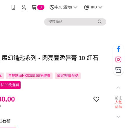
0
中文 (香港)
HKD
nor 魔幻鑰匙系列 - 閃亮豐盈唇膏 10 紅石
享
自提點滿HK$300.00免運費
國家/地區配送
$300免運費
0.00
前往
人氣
0
商品
 紅石榴