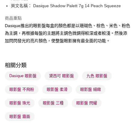
英文名稱： Dasique Shadow Palett 7g 14 Peach Squeeze
送貨方式
商品重點
順豐自助櫃 - 確認發貨後1-3個工作天送達
Dasique推出的眼影盤每盒的顏色都是以珊瑚色、棕色、米色、粉色
每筆HK$65.00，滿HK$300.00或以上免運費
為主調，再根據每盤的主題將主調色微調得較深或者較淺。然後添
順豐站及營業點 - 確認發貨後1-3個工作天送達
加閃閃發光的亮片顏色，使整盤眼影擁有最全面的功能。
每筆HK$65.00，滿HK$300.00或以上免運費
確認發貨後1-3 工作天送達，訂單將隨機分配至SF順豐速運或京東
相關分類
物流公司進行物流配送
每筆HK$65.00，滿HK$300.00或以上免運費
Dasique 眼影盤
黛西可 眼影盤
九色 眼影盤
(香港門市) 只顯示可選門市。確認發貨後2-5個工作天到店，3天內
眼影盤 不飛粉
眼影盤 柔滑
眼影盤 細緻
取。逾期會取消訂單，並不會安排重寄
每筆HK$20.00，滿HK$100.00或以上免運費
眼影盤 珠光
眼影盤 三種
眼影盤 閃耀
(澳門門市) 只顯示可選門市。確認發貨後2-5個工作天到店，3天內
眼影盤 霧面
取。逾期會取消訂單，並不會安排重寄
每筆HK$20.00，滿HK$100.00或以上免運費