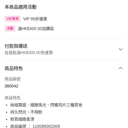
本商品適用活動
VIP 95折優惠
VIP尊享
滿HK$300.00加購區
活動
付款與運送
自提點滿HK$300.00免運費
付款方式
商品特色
信用卡
商品編號
Apple Pay
380042
AlipayHK
商品特色
PayMe
絲絨霧面、細緻珠光、閃耀亮片三種質地
持久閃光，不飛粉
WeChat Pay
粉質細緻柔滑
BoC Pay
商品編號 ： 110088302009