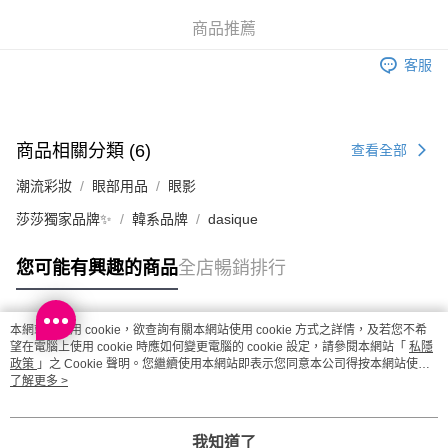
澳門地區配送 - 確認發貨後1-4個工作天送達
運費表
商品推薦
客服
商品相關分類 (6)
查看全部
潮流彩妝
眼部用品
眼影
莎莎獨家品牌✨
韓系品牌
dasique
您可能有興趣的商品
全店暢銷排行
本網站中使用 cookie，欲查詢有關本網站使用 cookie 方式之詳情，及若您不希
熱門標籤
望在電腦上使用 cookie 時應如何變更電腦的 cookie 設定，請參閱本網站「
私隱
政策
」之 Cookie 聲明。您繼續使用本網站即表示您同意本公司得按本網站使用
條款之 Cookie 聲明使用 cookie。
了解更多 >
熱銷排行
最新商品
人氣推薦
我知道了