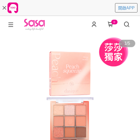
開啟APP
0
1
/
5