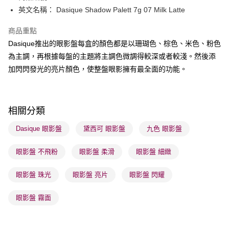
英文名稱： Dasique Shadow Palett 7g 07 Milk Latte
送貨方式
商品重點
順豐自助櫃 - 確認發貨後1-3個工作天送達
Dasique推出的眼影盤每盒的顏色都是以珊瑚色、棕色、米色、粉色
每筆HK$65.00，滿HK$300.00或以上免運費
為主調，再根據每盤的主題將主調色微調得較深或者較淺。然後添
順豐站及營業點 - 確認發貨後1-3個工作天送達
加閃閃發光的亮片顏色，使整盤眼影擁有最全面的功能。
每筆HK$65.00，滿HK$300.00或以上免運費
確認發貨後1-3 工作天送達，訂單將隨機分配至SF順豐速運或京東
相關分類
物流公司進行物流配送
每筆HK$65.00，滿HK$300.00或以上免運費
Dasique 眼影盤
黛西可 眼影盤
九色 眼影盤
(香港門市) 只顯示可選門市。確認發貨後2-5個工作天到店，3天內
眼影盤 不飛粉
眼影盤 柔滑
眼影盤 細緻
取。逾期會取消訂單，並不會安排重寄
每筆HK$20.00，滿HK$100.00或以上免運費
眼影盤 珠光
眼影盤 亮片
眼影盤 閃耀
(澳門門市) 只顯示可選門市。確認發貨後2-5個工作天到店，3天內
眼影盤 霧面
取。逾期會取消訂單，並不會安排重寄
每筆HK$20.00，滿HK$100.00或以上免運費