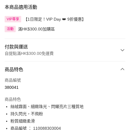
本商品適用活動
【1日限定！VIP Day 👑 9折優惠】
VIP尊享
滿HK$300.00加購區
活動
付款與運送
自提點滿HK$300.00免運費
付款方式
商品特色
信用卡
商品編號
Apple Pay
380041
AlipayHK
商品特色
PayMe
絲絨霧面、細緻珠光、閃耀亮片三種質地
持久閃光，不飛粉
WeChat Pay
粉質細緻柔滑
BoC Pay
商品編號 ： 110088303004