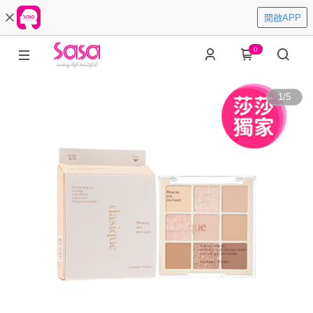
開啟APP
0
1
/
5