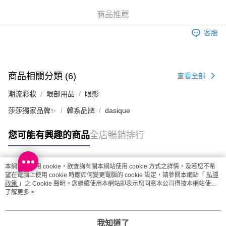
澳門地區配送 - 確認發貨後1-4個工作天送達
運費表
商品推薦
客服
商品相關分類 (6)
查看全部
潮流彩妝
眼部用品
眼影
莎莎獨家品牌✨
韓系品牌
dasique
您可能有興趣的商品
全店暢銷排行
本網站中使用 cookie，欲查詢有關本網站使用 cookie 方式之詳情，及若您不希
熱門標籤
望在電腦上使用 cookie 時應如何變更電腦的 cookie 設定，請參閱本網站「
私隱
政策
」之 Cookie 聲明。您繼續使用本網站即表示您同意本公司得按本網站使用
條款之 Cookie 聲明使用 cookie。
了解更多 >
熱銷排行
最新商品
人氣推薦
我知道了