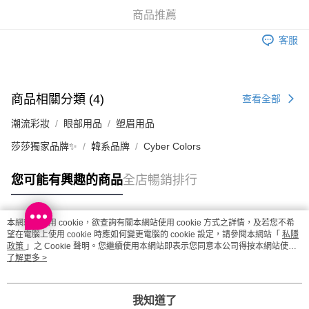
取。逾期會取消訂單，並不會安排重寄
商品推薦
每筆HK$20.00，滿HK$100.00或以上免運費
客服
澳門地區配送 - 確認發貨後1-4個工作天送達
運費表
商品相關分類 (4)
查看全部
潮流彩妝
眼部用品
塑眉用品
莎莎獨家品牌✨
韓系品牌
Cyber Colors
您可能有興趣的商品
全店暢銷排行
本網站中使用 cookie，欲查詢有關本網站使用 cookie 方式之詳情，及若您不希
熱門標籤
望在電腦上使用 cookie 時應如何變更電腦的 cookie 設定，請參閱本網站「
私隱
政策
」之 Cookie 聲明。您繼續使用本網站即表示您同意本公司得按本網站使用
條款之 Cookie 聲明使用 cookie。
了解更多 >
熱銷排行
最新商品
人氣推薦
我知道了