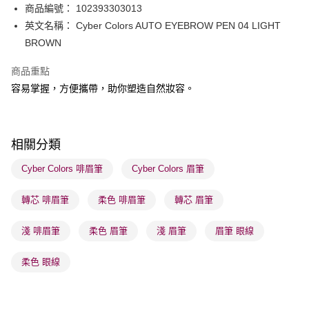
商品編號： 102393303013
WeChat Pay
英文名稱： Cyber Colors AUTO EYEBROW PEN 04 LIGHT
BoC Pay
BROWN
商品重點
送貨方式
容易掌握，方便攜帶，助你塑造自然妝容。
順豐自助櫃 - 確認發貨後1-3個工作天送達
每筆HK$65.00，滿HK$300.00或以上免運費
順豐站及營業點 - 確認發貨後1-3個工作天送達
相關分類
每筆HK$65.00，滿HK$300.00或以上免運費
Cyber Colors 啡眉筆
Cyber Colors 眉筆
確認發貨後1-3 工作天送達，訂單將隨機分配至SF順豐速運或京東
轉芯 啡眉筆
柔色 啡眉筆
轉芯 眉筆
物流公司進行物流配送
每筆HK$65.00，滿HK$300.00或以上免運費
淺 啡眉筆
柔色 眉筆
淺 眉筆
眉筆 眼線
(香港門市) 只顯示可選門市。確認發貨後2-5個工作天到店，3天內
取。逾期會取消訂單，並不會安排重寄
柔色 眼線
每筆HK$20.00，滿HK$100.00或以上免運費
(澳門門市) 只顯示可選門市。確認發貨後2-5個工作天到店，3天內