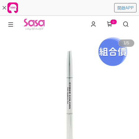
開啟APP
0
1
/
5