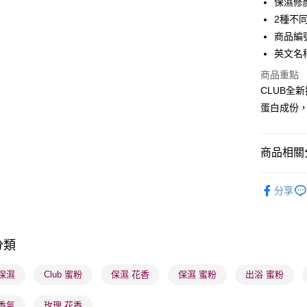
保濕修
WeChat P
2種不
商品編號：
BoC Pay
英文名稱： 
商品重點
送貨方式
CLUB全
蛋白成份
順豐自助櫃
每筆HK$6
商品相關分
順豐站及營
每筆HK$6
潮流彩妝
分享
確認發貨後
本月人氣
物流公司
每筆HK$6
分類
(香港門市
 保濕
Club 蜜粉
保濕 花香
保濕 蜜粉
出浴 蜜粉
取。逾期
每筆HK$2
香氣
玫瑰 花香