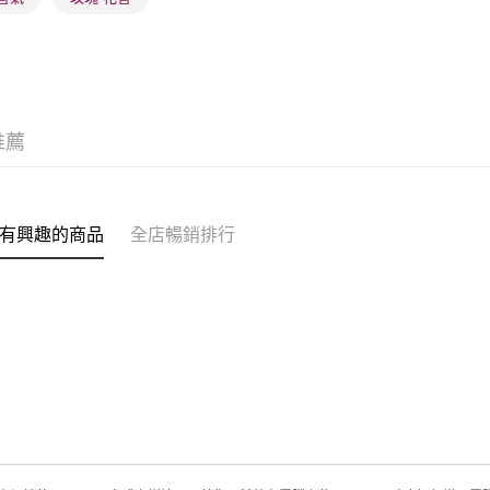
(澳門門市
取。逾期
每筆HK$2
澳門地區配
推薦
有興趣的商品
全店暢銷排行