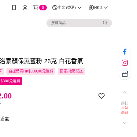
0
中文 (香港)
HKD
 出浴素顏保濕蜜粉 26克 白花香氣
享
自提點滿HK$300.00免運費
國家/地區配送
$300免運費
.00
0
前往
人氣
商品
花香氣