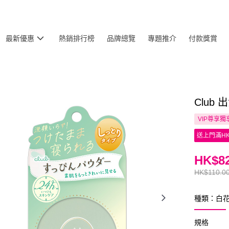
最新優惠
熱銷排行榜
品牌總覽
專題推介
付款獎賞
Club
VIP尊享
獨
送上門滿HK
HK$82
HK$110.0
種類：白
規格