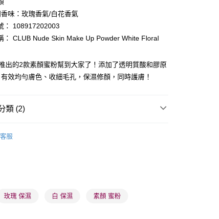
顏
ay
同香味：玫瑰香氣/白花香氣
 108917202003
CLUB Nude Skin Make Up Powder White Floral
新推出的2款素顏蜜粉幫到大家了！添加了透明質酸和膠原
，有效均勻膚色、收細毛孔，保濕修顏，同時護膚！
 - 確認發貨後1-3個工作天送達
5.00，滿HK$300.00或以上免運費
類 (2)
業點 - 確認發貨後1-3個工作天送達
5.00，滿HK$300.00或以上免運費
面部彩妝
散粉/粉餅
客服
1-3 工作天送達，訂單將隨機分配至SF順豐速運或京東
推薦
女神必備 迷人彩妝
進行物流配送
5.00，滿HK$300.00或以上免運費
) 只顯示可選門市。確認發貨後2-5個工作天到店，3天內
玫瑰 保濕
白 保濕
素顏 蜜粉
會取消訂單，並不會安排重寄
0.00，滿HK$100.00或以上免運費