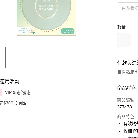
白花香
數量
付款與運
自提點滿HK
適用活動
付款方式
商品特色
VIP 95折優惠
享
信用卡
商品編號
滿$300加購區
377478
Apple Pay
商品特色
AlipayHK
有效均
收細毛
PayMe