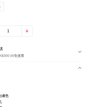
氣
送
$300.00免運費
勻膚色
孔