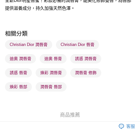
全新Dior明星唇蜜！彩妝必備的潤唇膏，能美化修飾雙唇，為唇部
送貨方式
提供滋養成分，持久加強天然色澤。
順豐自助櫃 - 確認發貨後1-3個工作天送達
每筆HK$65.00，滿HK$300.00或以上免運費
順豐站及營業點 - 確認發貨後1-3個工作天送達
相關分類
每筆HK$65.00，滿HK$300.00或以上免運費
Christian Dior 潤唇膏
Christian Dior 唇膏
確認發貨後1-3 工作天送達，訂單將隨機分配至SF順豐速運或京東
迪奧 潤唇膏
迪奧 唇膏
誘惑 潤唇膏
物流公司進行物流配送
每筆HK$65.00，滿HK$300.00或以上免運費
誘惑 唇膏
煥彩 潤唇膏
潤唇膏 修飾
(香港門市) 只顯示可選門市。確認發貨後2-5個工作天到店，3天內
取。逾期會取消訂單，並不會安排重寄
煥彩 唇部
潤唇膏 唇部
每筆HK$20.00，滿HK$100.00或以上免運費
(澳門門市) 只顯示可選門市。確認發貨後2-5個工作天到店，3天內
取。逾期會取消訂單，並不會安排重寄
商品推薦
每筆HK$20.00，滿HK$100.00或以上免運費
客服
澳門地區配送 - 確認發貨後1-4個工作天送達
運費表