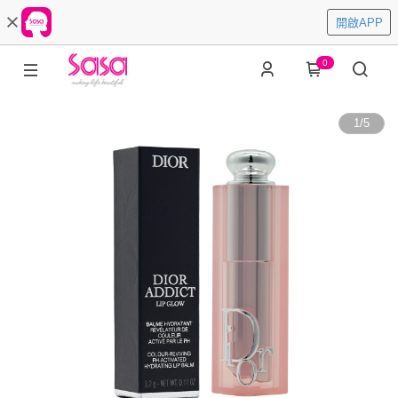
開啟APP
0
1
/
5