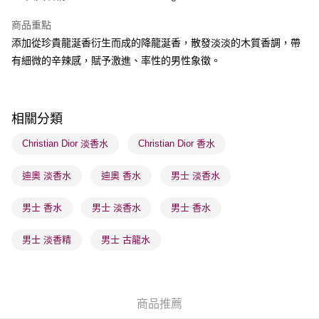
商品重點
送貨方式
添加從珍貴龍涎香衍生而成的降龍涎香，散發淡淡的木質香調，帶
順豐自助櫃 - 確認發貨後1-3個工作天送達
有細微的辛辣感，賦予激進、率性的男性象徵。
每筆HK$65.00，滿HK$300.00或以上免運費
順豐站及營業點 - 確認發貨後1-3個工作天送達
每筆HK$65.00，滿HK$300.00或以上免運費
相關分類
確認發貨後1-3 工作天送達，訂單將隨機分配至SF順豐速運或京東
Christian Dior 淡香水
Christian Dior 香水
物流公司進行物流配送
迪奧 淡香水
迪奧 香水
男士 淡香水
每筆HK$65.00，滿HK$300.00或以上免運費
(香港門市) 只顯示可選門市。確認發貨後2-5個工作天到店，3天內
男士 香水
男士 淡香水
男士 香水
取。逾期會取消訂單，並不會安排重寄
男士 淡香精
男士 古龍水
每筆HK$20.00，滿HK$100.00或以上免運費
(澳門門市) 只顯示可選門市。確認發貨後2-5個工作天到店，3天內
取。逾期會取消訂單，並不會安排重寄
商品推薦
每筆HK$20.00，滿HK$100.00或以上免運費