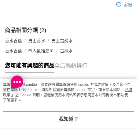
客服
商品相關分類 (2)
香水香薰
男士香水
男士古龍水
香水香薰
🌸人氣推薦🌸
古龍水
您可能有興趣的商品
全店暢銷排行
本網站中使用 cookie，欲查詢有關本網站使用 cookie 方式之詳情，及若您不希
熱門標籤
望在電腦上使用 cookie 時應如何變更電腦的 cookie 設定，請參閱本網站「
私隱
政策
」之 Cookie 聲明。您繼續使用本網站即表示您同意本公司得按本網站使用
條款之 Cookie 聲明使用 cookie。
了解更多 >
熱銷排行
最新商品
人氣推薦
我知道了