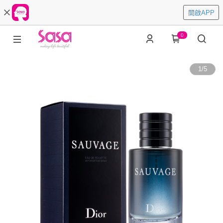
開啟APP
0
1
/
5