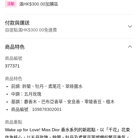
滿HK$300.00加購區
活動
付款與運送
自提點滿HK$300.00免運費
付款方式
商品特色
信用卡
商品編號
Apple Pay
377371
AlipayHK
商品特色
PayMe
前調: 鈴蘭、牡丹、鳶尾花、翠綠露水
中調：五月玫瑰
WeChat Pay
基調：麝香木、巴布亞香草、安息香、零陵香豆、檀木
BoC Pay
商品編號 : 109878302001
商品重點
送貨方式
Wake up for Love! Miss Dior 香水系列的新起點，以「千花」花束
順豐自助櫃 - 確認發貨後1-3個工作天送達
作為核心，以五月玫瑰、鈴蘭、牡丹及鳶尾花等燦爛的繁花香氣，