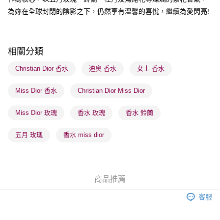
每筆HK$65.00，滿HK$300.00或以上免運費
為妳在全球封閉的陰影之下，仍然享有溫馨的喜悅，繼續為愛閃亮!
順豐站及營業點 - 確認發貨後1-3個工作天送達
每筆HK$65.00，滿HK$300.00或以上免運費
相關分類
確認發貨後1-3 工作天送達，訂單將隨機分配至SF順豐速運或京東
物流公司進行物流配送
Christian Dior 香水
迪奧 香水
女士 香水
每筆HK$65.00，滿HK$300.00或以上免運費
Miss Dior 香水
Christian Dior Miss Dior
(香港門市) 只顯示可選門市。確認發貨後2-5個工作天到店，3天內
取。逾期會取消訂單，並不會安排重寄
Miss Dior 玫瑰
香水 玫瑰
香水 鈴蘭
每筆HK$20.00，滿HK$100.00或以上免運費
五月 玫瑰
香水 miss dior
(澳門門市) 只顯示可選門市。確認發貨後2-5個工作天到店，3天內
取。逾期會取消訂單，並不會安排重寄
每筆HK$20.00，滿HK$100.00或以上免運費
商品推薦
澳門地區配送 - 確認發貨後1-4個工作天送達
運費表
客服