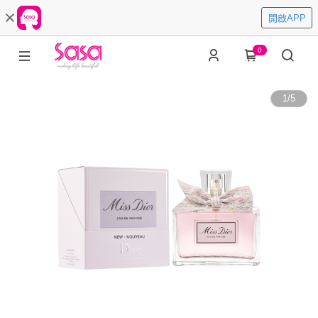
開啟APP
0
1
/
5