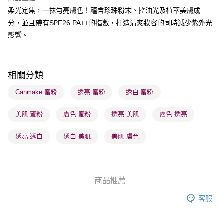
柔光定焦，一抹勻亮膚色！蘊含珍珠粉末、控油光及植萃美膚成
送貨方式
分，並且帶有SPF26 PA++的指數，打造清爽妝容的同時減少紫外光
順豐自助櫃 - 確認發貨後1-3個工作天送達
影響。
每筆HK$65.00，滿HK$300.00或以上免運費
順豐站及營業點 - 確認發貨後1-3個工作天送達
每筆HK$65.00，滿HK$300.00或以上免運費
相關分類
確認發貨後1-3 工作天送達，訂單將隨機分配至SF順豐速運或京東
Canmake 蜜粉
透亮 蜜粉
透白 蜜粉
物流公司進行物流配送
美肌 蜜粉
膚色 蜜粉
透亮 美肌
膚色 透亮
每筆HK$65.00，滿HK$300.00或以上免運費
(香港門市) 只顯示可選門市。確認發貨後2-5個工作天到店，3天內
透亮 透白
透白 美肌
美肌 膚色
取。逾期會取消訂單，並不會安排重寄
每筆HK$20.00，滿HK$100.00或以上免運費
(澳門門市) 只顯示可選門市。確認發貨後2-5個工作天到店，3天內
商品推薦
取。逾期會取消訂單，並不會安排重寄
客服
每筆HK$20.00，滿HK$100.00或以上免運費