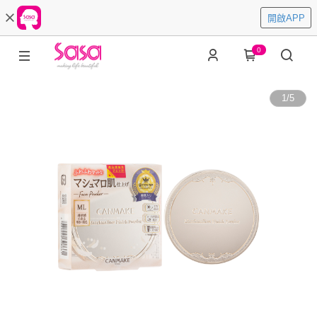
開啟APP
0
1
/
5