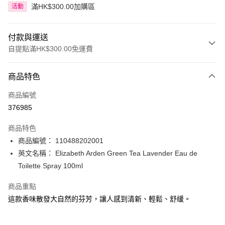
滿HK$300.00加購區
活動
付款與運送
自提點滿HK$300.00免運費
付款方式
商品特色
信用卡
商品編號
Apple Pay
376985
AlipayHK
商品特色
PayMe
商品編號： 110488202001
英文名稱： Elizabeth Arden Green Tea Lavender Eau de
WeChat Pay
Toilette Spray 100ml
BoC Pay
商品重點
這款香味散發大自然的芬芳，讓人感到清新、輕鬆、舒緩。
送貨方式
順豐自助櫃 - 確認發貨後1-3個工作天送達