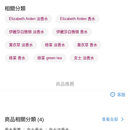
每筆HK$65.00，滿HK$300.00或以上免運費
相關分類
順豐站及營業點 - 確認發貨後1-3個工作天送達
Elizabeth Arden 淡香水
Elizabeth Arden 香水
每筆HK$65.00，滿HK$300.00或以上免運費
伊麗莎白雅頓 淡香水
伊麗莎白雅頓 香水
確認發貨後1-3 工作天送達，訂單將隨機分配至SF順豐速運或京東
物流公司進行物流配送
薰衣草 淡香水
綠茶 淡香水
薰衣草 香水
每筆HK$65.00，滿HK$300.00或以上免運費
(香港門市) 只顯示可選門市。確認發貨後2-5個工作天到店，3天內
綠茶 香水
綠茶 green tea
女士 淡香水
取。逾期會取消訂單，並不會安排重寄
每筆HK$20.00，滿HK$100.00或以上免運費
(澳門門市) 只顯示可選門市。確認發貨後2-5個工作天到店，3天內
商品推薦
取。逾期會取消訂單，並不會安排重寄
客服
每筆HK$20.00，滿HK$100.00或以上免運費
商品相關分類 (4)
查看全部
香水香薰
女士香水
女士淡香水