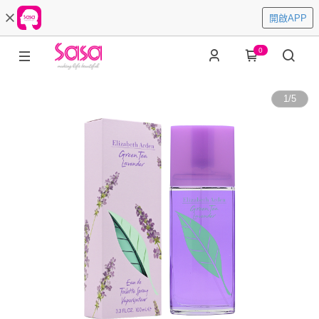
開啟APP
0
1
/
5