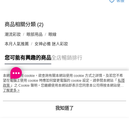
客服
澳門地區配送 - 確認發貨後1-4個工作天送達
運費表
商品相關分類 (2)
潮流彩妝
眼部用品
眼線
本月人氣推薦
女神必備 迷人彩妝
您可能有興趣的商品
全店暢銷排行
本網站中使用 cookie，欲查詢有關本網站使用 cookie 方式之詳情，及若您不希
熱門標籤
望在電腦上使用 cookie 時應如何變更電腦的 cookie 設定，請參閱本網站「
私隱
政策
」之 Cookie 聲明。您繼續使用本網站即表示您同意本公司得按本網站使用
條款之 Cookie 聲明使用 cookie。
了解更多 >
熱銷排行
最新商品
人氣推薦
我知道了