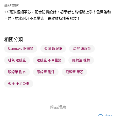
商品重點
送貨方式
1.5毫米極細筆芯，配合防抖設計，初學者也能輕鬆上手！色澤飽和
順豐自助櫃 - 確認發貨後1-3個工作天送達
自然，抗水耐汗不易暈染，長效維持精美眼妝！
每筆HK$65.00，滿HK$300.00或以上免運費
順豐站及營業點 - 確認發貨後1-3個工作天送達
每筆HK$65.00，滿HK$300.00或以上免運費
相關分類
確認發貨後1-3 工作天送達，訂單將隨機分配至SF順豐速運或京東
Canmake 眼線筆
柔滑 眼線筆
深啡 眼線筆
物流公司進行物流配送
啡色 眼線筆
眼線筆 不易暈染
眼線筆 抹擦
每筆HK$65.00，滿HK$300.00或以上免運費
(香港門市) 只顯示可選門市。確認發貨後2-5個工作天到店，3天內
眼線筆 耐水
眼線筆 耐汗
眼線筆 筆芯
取。逾期會取消訂單，並不會安排重寄
柔滑 不易暈染
每筆HK$20.00，滿HK$100.00或以上免運費
(澳門門市) 只顯示可選門市。確認發貨後2-5個工作天到店，3天內
取。逾期會取消訂單，並不會安排重寄
商品推薦
每筆HK$20.00，滿HK$100.00或以上免運費