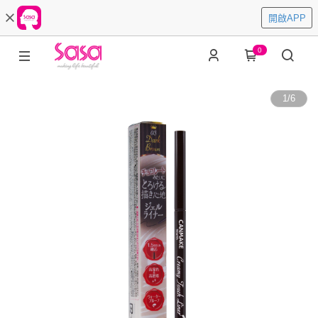
開啟APP
0
1
/
6