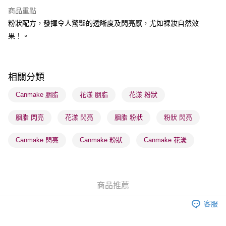
商品重點
送貨方式
粉狀配方，發揮令人驚豔的透晰度及閃亮感，尤如裸妝自然效
順豐自助櫃 - 確認發貨後1-3個工作天送達
果！。
每筆HK$65.00，滿HK$300.00或以上免運費
順豐站及營業點 - 確認發貨後1-3個工作天送達
每筆HK$65.00，滿HK$300.00或以上免運費
相關分類
確認發貨後1-3 工作天送達，訂單將隨機分配至SF順豐速運或京東
Canmake 胭脂
花漾 胭脂
花漾 粉狀
物流公司進行物流配送
胭脂 閃亮
花漾 閃亮
胭脂 粉狀
粉狀 閃亮
每筆HK$65.00，滿HK$300.00或以上免運費
(香港門市) 只顯示可選門市。確認發貨後2-5個工作天到店，3天內
Canmake 閃亮
Canmake 粉狀
Canmake 花漾
取。逾期會取消訂單，並不會安排重寄
每筆HK$20.00，滿HK$100.00或以上免運費
(澳門門市) 只顯示可選門市。確認發貨後2-5個工作天到店，3天內
商品推薦
取。逾期會取消訂單，並不會安排重寄
客服
每筆HK$20.00，滿HK$100.00或以上免運費