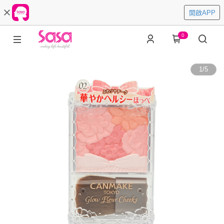
開啟APP
0
1
/
5