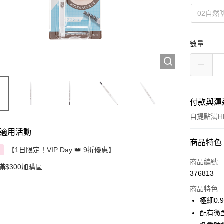
02自然
數量
付款與運
自提點滿HK
適用活動
付款方式
商品特色
【1日限定！VIP Day 👑 9折優惠】
享
信用卡
商品編號
滿$300加購區
376813
Apple Pay
商品特色
AlipayHK
極細0
配有微
PayMe