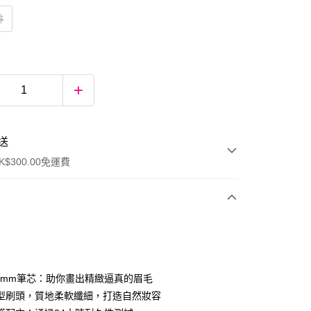
啡
送
$300.00免運費
.9mm筆芯：助你畫出精緻逼真的眉毛
型刷頭，質地柔軟纖細，打造自然妝容