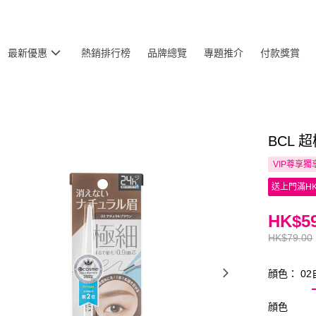
最新優惠
熱銷排行榜
品牌總覽
專題推介
付款獎賞
BCL 
VIP尊享
獨
送上門滿HK
HK$59
HK$79.00
顔色： 0
顔色