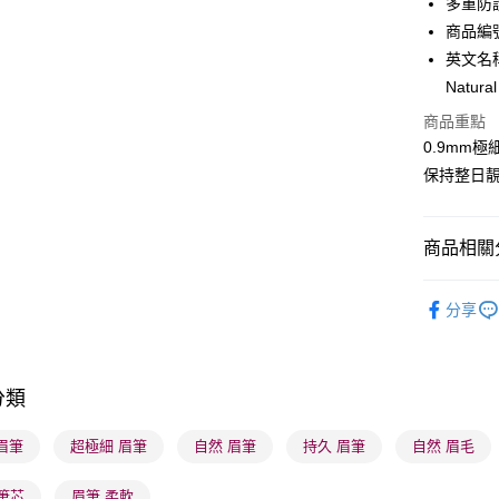
多重防
WeChat P
商品編號
英文名稱： 
BoC Pay
Natura
商品重點
送貨方式
0.9mm
保持整日
順豐自助櫃
每筆HK$6
商品相關分
順豐站及營
每筆HK$6
潮流彩妝
分享
確認發貨後
物流公司
每筆HK$6
分類
(香港門市
 眉筆
超極細 眉筆
自然 眉筆
持久 眉筆
自然 眉毛
取。逾期
每筆HK$2
筆芯
眉筆 柔軟