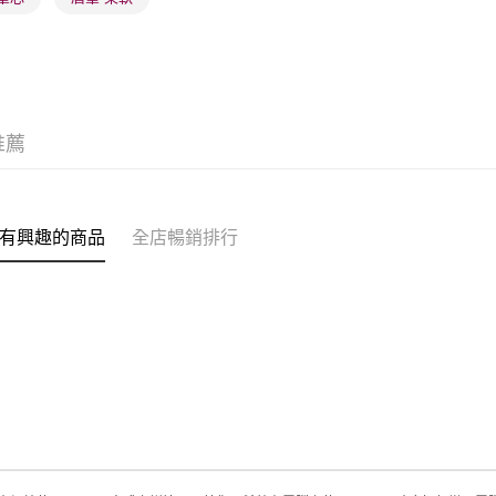
(澳門門市
取。逾期
每筆HK$2
澳門地區配
推薦
有興趣的商品
全店暢銷排行