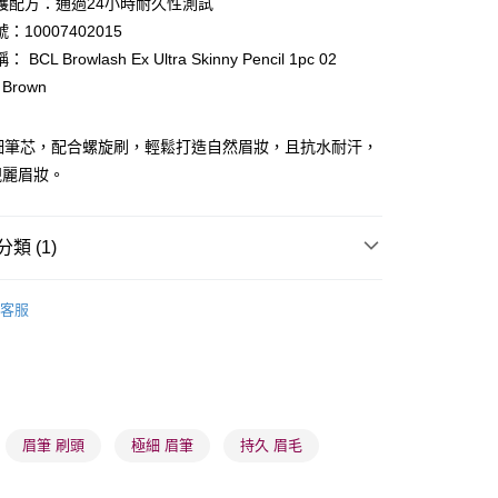
護配方：通過24小時耐久性測試
ay
：10007402015
BCL Browlash Ex Ultra Skinny Pencil 1pc 02
l Brown
極細筆芯，配合螺旋刷，輕鬆打造自然眉妝，且抗水耐汗，
靚麗眉妝。
 - 確認發貨後1-3個工作天送達
5.00，滿HK$300.00或以上免運費
類 (1)
業點 - 確認發貨後1-3個工作天送達
5.00，滿HK$300.00或以上免運費
眼部用品
塑眉用品
客服
1-3 工作天送達，訂單將隨機分配至SF順豐速運或京東
進行物流配送
5.00，滿HK$300.00或以上免運費
) 只顯示可選門市。確認發貨後2-5個工作天到店，3天內
眉筆 刷頭
極細 眉筆
持久 眉毛
會取消訂單，並不會安排重寄
0.00，滿HK$100.00或以上免運費