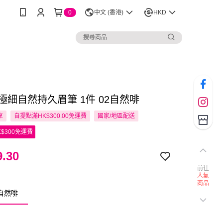
0
中文 (香港)
HKD
超極細自然持久眉筆 1件 02自然啡
享
自提點滿HK$300.00免運費
國家/地區配送
$300免運費
.30
前往
人氣
商品
2自然啡