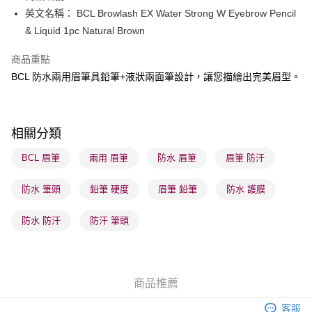
英文名稱： BCL Browlash EX Water Strong W Eyebrow Pencil
送貨方式
& Liquid 1pc Natural Brown
順豐自助櫃 - 確認發貨後1-3個工作天送達
商品重點
每筆HK$65.00，滿HK$300.00或以上免運費
BCL 防水兩用眉筆具鉛筆+液狀兩面筆設計，讓您描繪出完美眉型。
順豐站及營業點 - 確認發貨後1-3個工作天送達
每筆HK$65.00，滿HK$300.00或以上免運費
相關分類
確認發貨後1-3 工作天送達，訂單將隨機分配至SF順豐速運或京東
物流公司進行物流配送
BCL 眉筆
兩用 眉筆
防水 眉筆
眉筆 防汗
每筆HK$65.00，滿HK$300.00或以上免運費
防水 筆頭
鉛筆 硬度
眉筆 鉛筆
防水 護膜
(香港門市) 只顯示可選門市。確認發貨後2-5個工作天到店，3天內
取。逾期會取消訂單，並不會安排重寄
防水 防汗
防汗 筆頭
每筆HK$20.00，滿HK$100.00或以上免運費
(澳門門市) 只顯示可選門市。確認發貨後2-5個工作天到店，3天內
取。逾期會取消訂單，並不會安排重寄
商品推薦
每筆HK$20.00，滿HK$100.00或以上免運費
客服