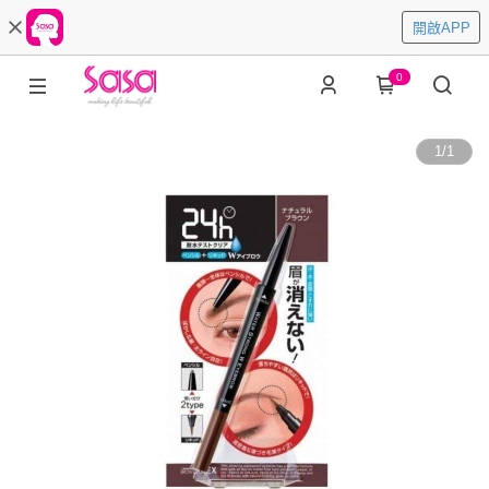
開啟APP
0
1
/
1