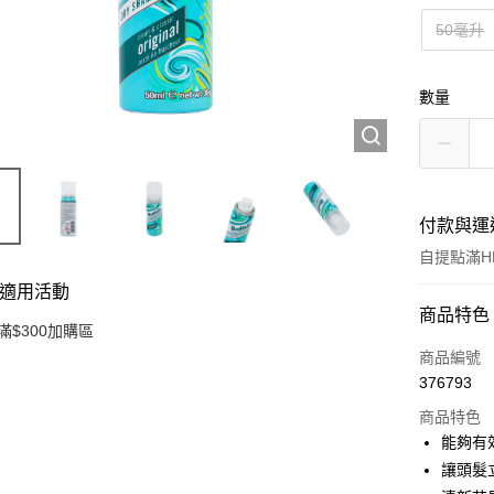
50毫升
數量
付款與運
自提點滿HK
適用活動
付款方式
商品特色
滿$300加購區
信用卡
商品編號
376793
Apple Pay
商品特色
AlipayHK
能夠有
讓頭髮
PayMe