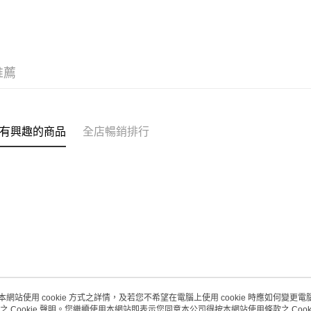
(澳門門市
取。逾期
每筆HK$2
推薦
有興趣的商品
全店暢銷排行
本網站使用 cookie 方式之詳情，及若您不希望在電腦上使用 cookie 時應如何變更電腦的
之 Cookie 聲明。您繼續使用本網站即表示您同意本公司得按本網站使用條款之 Cooki
關於我們
客戶服務