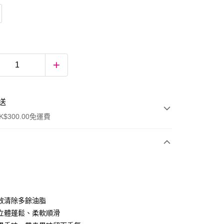
送
$300.00免運費
效清除多餘油脂
立體蓬鬆、柔軟順滑