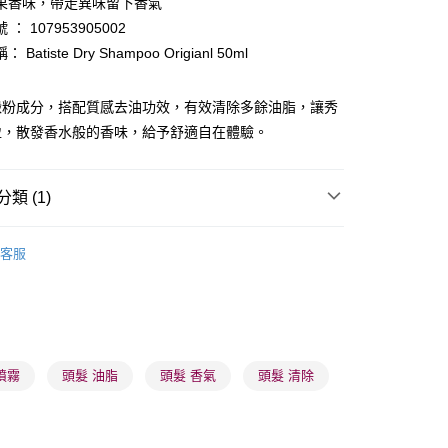
果香味，帶走異味留下香氣
ay
： 107953905002
Batiste Dry Shampoo Origianl 50ml
澱粉成分，搭配質感去油功效，有效清除多餘油脂，讓秀
盈，散發香水般的香味，給予舒適自在體驗。
 - 確認發貨後1-3個工作天送達
5.00，滿HK$300.00或以上免運費
類 (1)
業點 - 確認發貨後1-3個工作天送達
頭髮清潔
乾洗噴霧
5.00，滿HK$300.00或以上免運費
客服
1-3 工作天送達，訂單將隨機分配至SF順豐速運或京東
進行物流配送
5.00，滿HK$300.00或以上免運費
噴霧
頭髮 油脂
頭髮 香氣
頭髮 清除
) 只顯示可選門市。確認發貨後2-5個工作天到店，3天內
會取消訂單，並不會安排重寄
0.00，滿HK$100.00或以上免運費