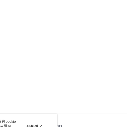
) 只顯示可選門市。確認發貨後2-5個工作天到店，3天內
會取消訂單，並不會安排重寄
0.00，滿HK$100.00或以上免運費
 cookie
e 聲明使
我知道了
官方APP