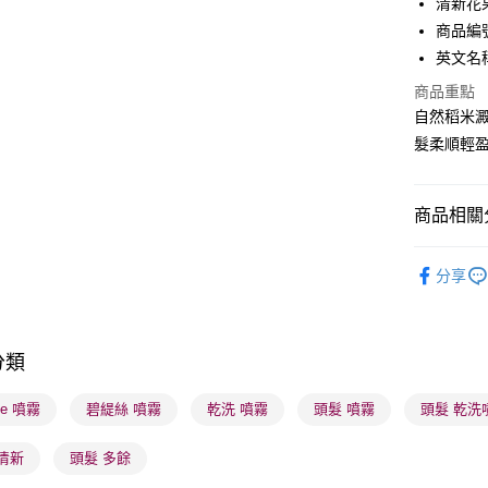
清新花
WeChat P
商品編號 
英文名稱： 
BoC Pay
商品重點
自然稻米
送貨方式
髮柔順輕
順豐自助櫃
每筆HK$6
商品相關分
順豐站及營
美髮產品
每筆HK$6
分享
確認發貨後
物流公司
分類
每筆HK$6
ste 噴霧
碧緹絲 噴霧
乾洗 噴霧
頭髮 噴霧
頭髮 乾洗
(香港門市
取。逾期
清新
頭髮 多餘
每筆HK$2