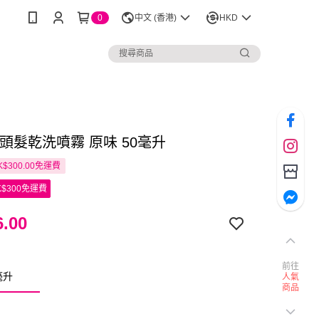
0
中文 (香港)
HKD
ste 頭髮乾洗噴霧 原味 50毫升
$300.00免運費
$300免運費
.00
前往
毫升
人氣
商品