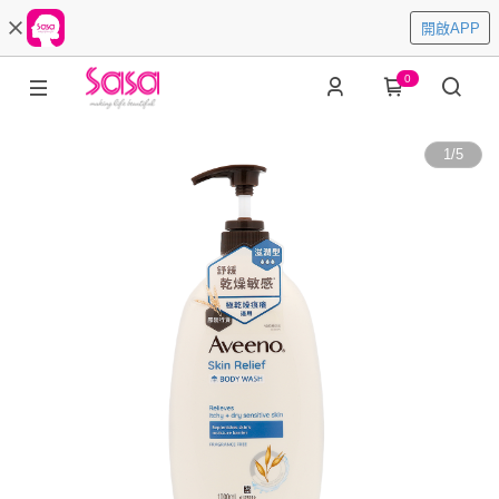
開啟APP
0
1
/
5