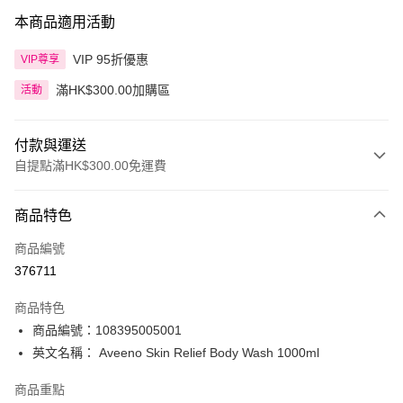
本商品適用活動
VIP 95折優惠
VIP尊享
滿HK$300.00加購區
活動
付款與運送
自提點滿HK$300.00免運費
付款方式
商品特色
信用卡
商品編號
Apple Pay
376711
AlipayHK
商品特色
PayMe
商品編號：108395005001
英文名稱： Aveeno Skin Relief Body Wash 1000ml
WeChat Pay
商品重點
BoC Pay