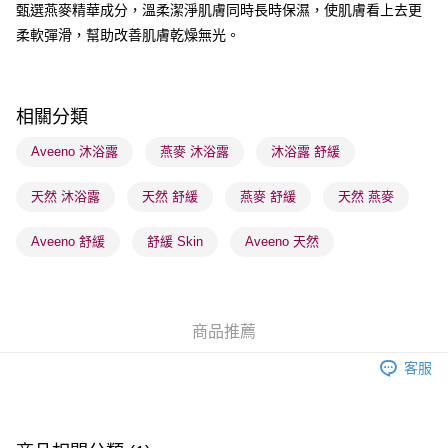
甄選燕麥精華成分，溫柔潔淨肌膚同時長時保濕，使肌膚看上去更
柔軟彈滑，幫助改善肌膚乾燥無光。
送貨方式
順豐自助櫃 - 確認發貨後1-3個工作天送達
每筆HK$65.00，滿HK$300.00或以上免運費
相關分類
順豐站及營業點 - 確認發貨後1-3個工作天送達
Aveeno 沐浴露
燕麥 沐浴露
沐浴露 舒緩
每筆HK$65.00，滿HK$300.00或以上免運費
天然 沐浴露
天然 舒緩
燕麥 舒緩
天然 燕麥
確認發貨後1-3 工作天送達，訂單將隨機分配至SF順豐速運或京東
物流公司進行物流配送
Aveeno 舒緩
舒緩 Skin
Aveeno 天然
每筆HK$65.00，滿HK$300.00或以上免運費
(香港門市) 只顯示可選門市。確認發貨後2-5個工作天到店，3天內
取。逾期會取消訂單，並不會安排重寄
商品推薦
每筆HK$20.00，滿HK$100.00或以上免運費
客服
(澳門門市) 只顯示可選門市。確認發貨後2-5個工作天到店，3天內
取。逾期會取消訂單，並不會安排重寄
每筆HK$20.00，滿HK$100.00或以上免運費