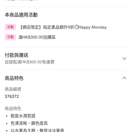
本商品適用活動
【網店限定】指定產品額外9折⏱️Happy Monday
活動
滿HK$300.00加購區
活動
付款與運送
自提點滿HK$300.00免運費
付款方式
商品特色
信用卡
商品編號
Apple Pay
376372
AlipayHK
商品特色
PayMe
輕盈水潤質感
色澤清晰，顯色度高
WeChat Pay
以水果為主題，散發淡淡果香