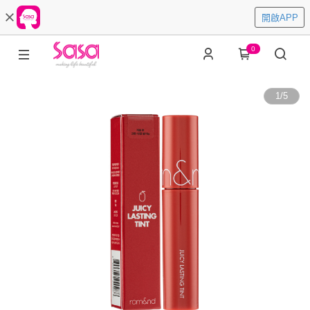
開啟APP
0
1
/
5