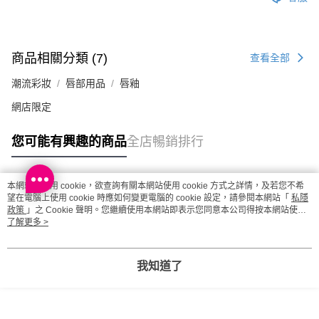
每筆HK$20.00，滿HK$100.00或以上免運費
澳門地區配送 - 確認發貨後1-4個工作天送達
運費表
商品相關分類 (7)
查看全部
潮流彩妝
唇部用品
唇釉
網店限定
您可能有興趣的商品
全店暢銷排行
本網站中使用 cookie，欲查詢有關本網站使用 cookie 方式之詳情，及若您不希
熱門標籤
望在電腦上使用 cookie 時應如何變更電腦的 cookie 設定，請參閱本網站「
私隱
政策
」之 Cookie 聲明。您繼續使用本網站即表示您同意本公司得按本網站使用
條款之 Cookie 聲明使用 cookie。
了解更多 >
熱銷排行
最新商品
人氣推薦
我知道了