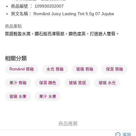
BoC Pay
商品編號 ： 109930202007
英文名稱： Rom&nd Juicy Lasting Tint 5.5g 07 Jujube
送貨方式
商品重點
順豐自助櫃 - 確認發貨後1-3個工作天送達
質感輕盈水潤，鑽石般亮澤唇部，顯色度高，打造迷人雙唇。
每筆HK$65.00，滿HK$300.00或以上免運費
順豐站及營業點 - 確認發貨後1-3個工作天送達
每筆HK$65.00，滿HK$300.00或以上免運費
相關分類
確認發貨後1-3 工作天送達，訂單將隨機分配至SF順豐速運或京東
Rom&nd 唇釉
水光 唇釉
玻璃 唇釉
保濕 唇釉
物流公司進行物流配送
果汁 唇釉
保濕 顯色
玻璃 質感
玻璃 水光
每筆HK$65.00，滿HK$300.00或以上免運費
(香港門市) 只顯示可選門市。確認發貨後2-5個工作天到店，3天內
玻璃 水果
果汁 水果
取。逾期會取消訂單，並不會安排重寄
每筆HK$20.00，滿HK$100.00或以上免運費
(澳門門市) 只顯示可選門市。確認發貨後2-5個工作天到店，3天內
商品推薦
取。逾期會取消訂單，並不會安排重寄
客服