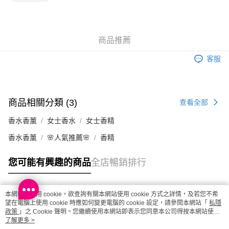
澳門地區配送 - 確認發貨後1-4個工作天送達
運費表
商品推薦
客服
商品相關分類 (3)
查看全部
香水香薰
女士香水
女士香精
香水香薰
🌸人氣推薦🌸
香精
您可能有興趣的商品
全店暢銷排行
本網站中使用 cookie，欲查詢有關本網站使用 cookie 方式之詳情，及若您不希
熱門標籤
望在電腦上使用 cookie 時應如何變更電腦的 cookie 設定，請參閱本網站「
私隱
政策
」之 Cookie 聲明。您繼續使用本網站即表示您同意本公司得按本網站使用
條款之 Cookie 聲明使用 cookie。
了解更多 >
熱銷排行
最新商品
人氣推薦