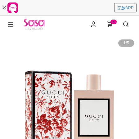
開啟APP
0
1
/
5