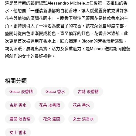
這是品牌新的藝術總監Alessandro Michele上任後第一支推出的香
水，他想要「一種清新濃郁的白花香味，讓人感覺置身於充滿許多
送貨方式
花卉與植物的廣闊花園中」。晚香玉與沙巴茉莉花是這款香水的主
順豐自助櫃 - 確認發貨後1-3個工作天送達
角，更特別引入了一種名為使君子的花香，該花朵源自印度南部，
每筆HK$65.00，滿HK$300.00或以上免運費
盛開時從白色漸漸變成粉色、直至偏深的紅色，花香非常濃郁，此
順豐站及營業點 - 確認發貨後1-3個工作天送達
次更是首次被運用在香水上，匠心獨運。Bloom的芳香清新淡雅、
親切溫暖，展現出真實、活力及多重魅力，是Michele送給認同他藝
每筆HK$65.00，滿HK$300.00或以上免運費
術創作的女士的最好禮物。
確認發貨後1-3 工作天送達，訂單將隨機分配至SF順豐速運或京東
物流公司進行物流配送
每筆HK$65.00，滿HK$300.00或以上免運費
相關分類
(香港門市) 只顯示可選門市。確認發貨後2-5個工作天到店，3天內
Gucci 淡香精
Gucci 香水
古馳 淡香精
取。逾期會取消訂單，並不會安排重寄
每筆HK$20.00，滿HK$100.00或以上免運費
古馳 香水
花朵 淡香精
花朵 香水
(澳門門市) 只顯示可選門市。確認發貨後2-5個工作天到店，3天內
盛開 淡香精
花朵 盛開
女士 淡香水
取。逾期會取消訂單，並不會安排重寄
每筆HK$20.00，滿HK$100.00或以上免運費
女士 香水