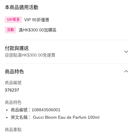
本商品適用活動
VIP 95折優惠
VIP尊享
滿HK$300.00加購區
活動
付款與運送
自提點滿HK$300.00免運費
付款方式
商品特色
信用卡
商品編號
Apple Pay
376237
AlipayHK
商品特色
PayMe
商品編號：108843506001
英文名稱： Gucci Bloom Eau de Parfum 100ml
WeChat Pay
商品重點
BoC Pay