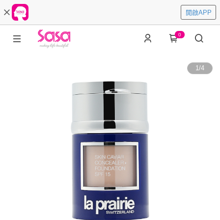
開啟APP
0
1
/
4