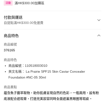
滿HK$300.00加購區
活動
付款與運送
自提點滿HK$300.00免運費
付款方式
商品特色
信用卡
商品編號
Apple Pay
376165
AlipayHK
商品特色
PayMe
商品編號：110518003010
英文名稱： La Prairie SPF15 Skin Caviar Concealer
WeChat Pay
Foundation #NC-05 30ml
BoC Pay
商品重點
蘊含魚子醬萃取物，助你肌膚呈現自然的色彩，一瓶兩用，設有粉
送貨方式
底液配合遮瑕膏，打造完美妝容同時全面遮蓋黑眼圈等瑕疵。
順豐自助櫃 - 確認發貨後1-3個工作天送達