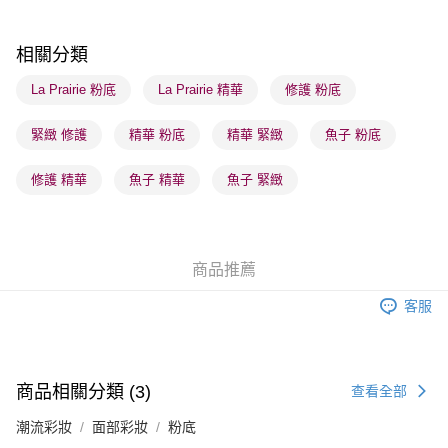
每筆HK$65.00，滿HK$300.00或以上免運費
順豐站及營業點 - 確認發貨後1-3個工作天送達
相關分類
每筆HK$65.00，滿HK$300.00或以上免運費
La Prairie 粉底
La Prairie 精華
修護 粉底
確認發貨後1-3 工作天送達，訂單將隨機分配至SF順豐速運或京東
緊緻 修護
精華 粉底
精華 緊緻
魚子 粉底
物流公司進行物流配送
每筆HK$65.00，滿HK$300.00或以上免運費
修護 精華
魚子 精華
魚子 緊緻
(香港門市) 只顯示可選門市。確認發貨後2-5個工作天到店，3天內
取。逾期會取消訂單，並不會安排重寄
每筆HK$20.00，滿HK$100.00或以上免運費
商品推薦
客服
商品相關分類 (3)
查看全部
潮流彩妝
面部彩妝
粉底