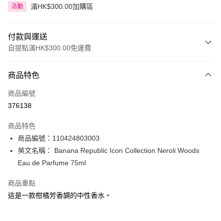
滿HK$300.00加購區
活動
付款與運送
自提點滿HK$300.00免運費
付款方式
商品特色
信用卡
商品編號
Apple Pay
376138
AlipayHK
商品特色
PayMe
商品編號：110424803003
英文名稱： Banana Republic Icon Collection Neroli Woods
WeChat Pay
Eau de Parfume 75ml
BoC Pay
商品重點
這是一款柑橘芳香調的中性香水。
送貨方式
順豐自助櫃 - 確認發貨後1-3個工作天送達