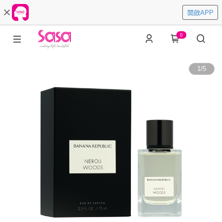
開啟APP
0
1
/
5