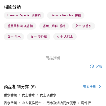
每筆HK$65.00，滿HK$300.00或以上免運費
相關分類
順豐站及營業點 - 確認發貨後1-3個工作天送達
Banana Republic 淡香精
Banana Republic 香精
每筆HK$65.00，滿HK$300.00或以上免運費
香蕉共和國 淡香精
香蕉共和國 香精
女士 淡香水
確認發貨後1-3 工作天送達，訂單將隨機分配至SF順豐速運或京東
物流公司進行物流配送
女士 香水
女士 淡香精
女士 古龍水
每筆HK$65.00，滿HK$300.00或以上免運費
(香港門市) 只顯示可選門市。確認發貨後2-5個工作天到店，3天內
取。逾期會取消訂單，並不會安排重寄
商品推薦
每筆HK$20.00，滿HK$100.00或以上免運費
客服
(澳門門市) 只顯示可選門市。確認發貨後2-5個工作天到店，3天內
取。逾期會取消訂單，並不會安排重寄
每筆HK$20.00，滿HK$100.00或以上免運費
商品相關分類 (8)
查看全部
香水香薰
女士香水
女士淡香水
香水香薰
🌸人氣推薦🌸
門市及網店同步優惠
滿件折