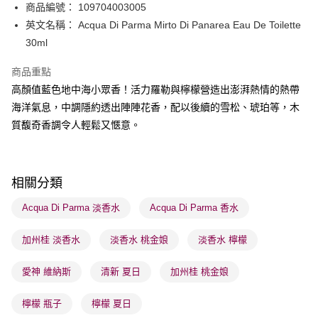
送貨方式
商品編號： 109704003005
英文名稱： Acqua Di Parma Mirto Di Panarea Eau De Toilette
順豐自助櫃 - 確認發貨後1-3個工作天送達
30ml
每筆HK$65.00，滿HK$300.00或以上免運費
順豐站及營業點 - 確認發貨後1-3個工作天送達
商品重點
高顏值藍色地中海小眾香！活力羅勒與檸檬營造出澎湃熱情的熱帶
每筆HK$65.00，滿HK$300.00或以上免運費
海洋氣息，中調隱約透出陣陣花香，配以後續的雪松、琥珀等，木
確認發貨後1-3 工作天送達，訂單將隨機分配至SF順豐速運或京東
質馥奇香調令人輕鬆又愜意。
物流公司進行物流配送
每筆HK$65.00，滿HK$300.00或以上免運費
(香港門市) 只顯示可選門市。確認發貨後2-5個工作天到店，3天內
相關分類
取。逾期會取消訂單，並不會安排重寄
Acqua Di Parma 淡香水
Acqua Di Parma 香水
每筆HK$20.00，滿HK$100.00或以上免運費
加州桂 淡香水
淡香水 桃金娘
淡香水 檸檬
(澳門門市) 只顯示可選門市。確認發貨後2-5個工作天到店，3天內
取。逾期會取消訂單，並不會安排重寄
愛神 維納斯
清新 夏日
加州桂 桃金娘
每筆HK$20.00，滿HK$100.00或以上免運費
檸檬 瓶子
檸檬 夏日