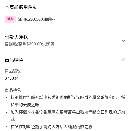
本商品適用活動
滿HK$300.00加購區
活動
付款與運送
自提點滿HK$300.00免運費
付款方式
商品特色
信用卡
商品編號
Apple Pay
375934
AlipayHK
商品特色
PayMe
特別挑選希臘神話中被愛神維納斯深深吸引的桃金娘調和出自然
和諧的天使之味
WeChat Pay
加入檸檬、花香令香氣層次更豐富帶出猶如清新夏日海風的舒爽
BoC Pay
感
標誌性的藍色瓶子簡約大方給人純澈內斂之感