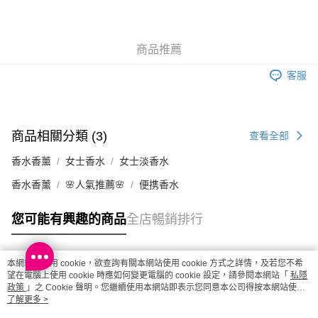
商品推薦
客服
商品相關分類 (3)
查看全部
香水香薰
女士香水
女士淡香水
香水香薰
🌸人氣推薦🌸
便携香水
您可能有興趣的商品
全店暢銷排行
本網站中使用 cookie，欲查詢有關本網站使用 cookie 方式之詳情，及若您不希
熱門標籤
望在電腦上使用 cookie 時應如何變更電腦的 cookie 設定，請參閱本網站「
私隱
政策
」之 Cookie 聲明。您繼續使用本網站即表示您同意本公司得按本網站使用
條款之 Cookie 聲明使用 cookie。
了解更多 >
熱銷排行
最新商品
人氣推薦