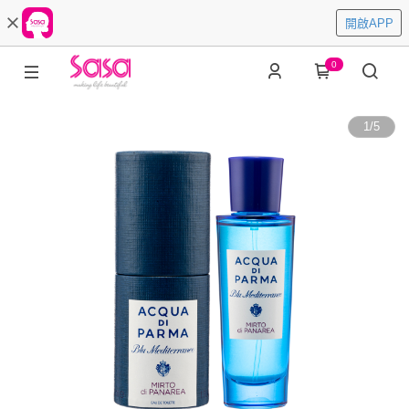
開啟APP
0
1
/
5