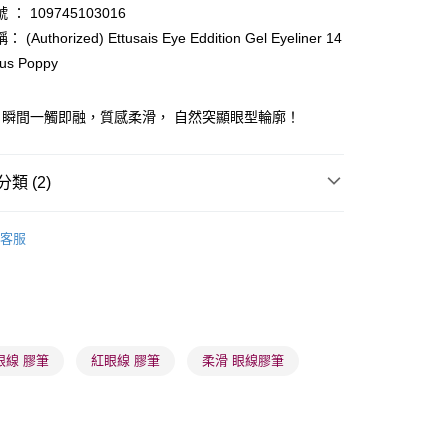
： 109745103016
ay
(Authorized) Ettusais Eye Eddition Gel Eyeliner 14
us Poppy
，瞬間一觸即融，質感柔滑， 自然突顯眼型輪廓！
 - 確認發貨後1-3個工作天送達
類 (2)
5.00，滿HK$300.00或以上免運費
眼部用品
眼線
業點 - 確認發貨後1-3個工作天送達
客服
推薦
女神必備 迷人彩妝
5.00，滿HK$300.00或以上免運費
1-3 工作天送達，訂單將隨機分配至SF順豐速運或京東
進行物流配送
5.00，滿HK$300.00或以上免運費
眼線 膠筆
紅眼線 膠筆
柔滑 眼線膠筆
) 只顯示可選門市。確認發貨後2-5個工作天到店，3天內
會取消訂單，並不會安排重寄
0.00，滿HK$100.00或以上免運費