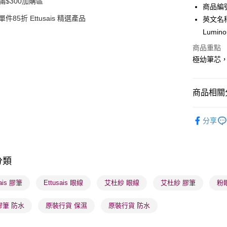
滿$300加購區
商品編號 
WeChat P
單件85折 Ettusais 精選產品
英文名稱： 
Lumino
BoC Pay
商品重點
極幼筆芯
送貨方式
順豐自助櫃
商品相關分
每筆HK$6
潮流彩妝
順豐站及營
分享
本月人氣
每筆HK$6
確認發貨後
分類
物流公司
每筆HK$6
sais 膠筆
Ettusais 眼線
艾杜紗 眼線
艾杜紗 膠筆
粉
(香港門市
膠筆 防水
原裝行貨 保濕
原裝行貨 防水
取。逾期
每筆HK$2