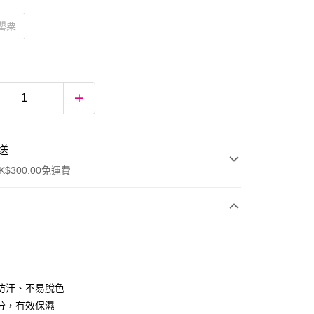
紅罌粟
送
$300.00免運費
防汗、不易脫色
分，有效保濕