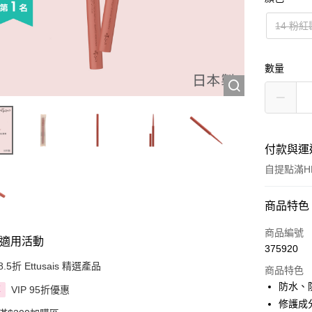
14 粉
數量
付款與運
自提點滿HK
付款方式
商品特色
信用卡
商品編號
適用活動
375920
Apple Pay
8.5折 Ettusais 精選產品
商品特色
AlipayHK
防水、
VIP 95折優惠
享
修護成
PayMe