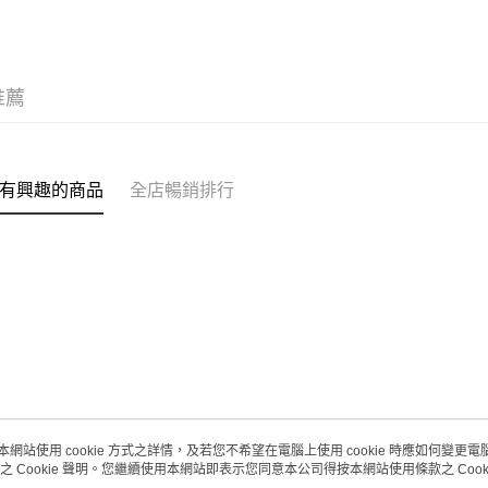
(澳門門市
取。逾期
每筆HK$2
推薦
澳門地區配
有興趣的商品
全店暢銷排行
本網站使用 cookie 方式之詳情，及若您不希望在電腦上使用 cookie 時應如何變更電腦的
之 Cookie 聲明。您繼續使用本網站即表示您同意本公司得按本網站使用條款之 Cooki
關於我們
客戶服務