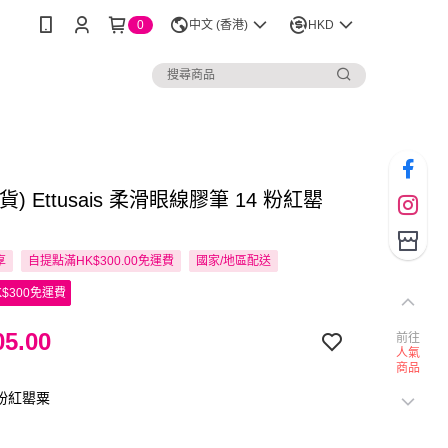
0
中文 (香港)
HKD
) Ettusais 柔滑眼線膠筆 14 粉紅罌
享
自提點滿HK$300.00免運費
國家/地區配送
$300免運費
5.00
前往
人氣
商品
 粉紅罌粟