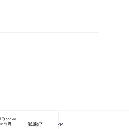
) 只顯示可選門市。確認發貨後2-5個工作天到店，3天內
會取消訂單，並不會安排重寄
0.00，滿HK$100.00或以上免運費
送 - 確認發貨後1-4個工作天送達
運費表
 cookie
e 聲明使
我知道了
官方APP