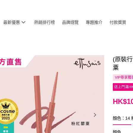
最新優惠
熱銷排行榜
品牌總覽
專題推介
付款獎賞
(原裝行貨
粟
VIP尊享
獨
送上門滿HK
HK$10
顏色：14
顏色