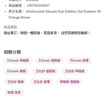
WeChat Pay
商品編號 ： 109745103007
BoC Pay
英文名稱： (Authorized) Ettusais Eye Eddition Gel Eyeliner 04
Orange Brown
送貨方式
商品重點
順豐自助櫃 - 確認發貨後1-3個工作天送達
極幼筆芯，瞬間一觸即融，質感柔滑， 自然突顯眼型輪廓！
每筆HK$65.00，滿HK$300.00或以上免運費
順豐站及營業點 - 確認發貨後1-3個工作天送達
每筆HK$65.00，滿HK$300.00或以上免運費
相關分類
確認發貨後1-3 工作天送達，訂單將隨機分配至SF順豐速運或京東
Ettusais 啡眼線
Ettusais 橙眼線
Ettusais 膠筆
物流公司進行物流配送
Ettusais 眼線
艾杜紗 橙眼線
艾杜紗 啡眼線
每筆HK$65.00，滿HK$300.00或以上免運費
(香港門市) 只顯示可選門市。確認發貨後2-5個工作天到店，3天內
艾杜紗 眼線
艾杜紗 膠筆
啡眼線 橙眼線
取。逾期會取消訂單，並不會安排重寄
修護 保濕
每筆HK$20.00，滿HK$100.00或以上免運費
(澳門門市) 只顯示可選門市。確認發貨後2-5個工作天到店，3天內