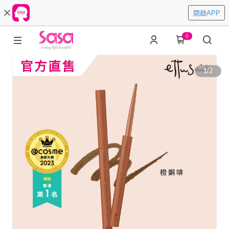
開啟APP
0
1
/
2